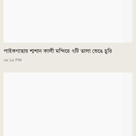
পাইকগাছায় শ্মশান কালী মন্দিরে ৭টি তালা ভেঙে চুরি
০৮:১২ PM