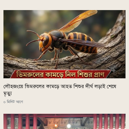
লৌহজংয়ে ভিমরুলের কামড়ে আহত শিশুর দীর্ঘ লড়াই শেষে
মৃত্যু
০ মিনিট আগে