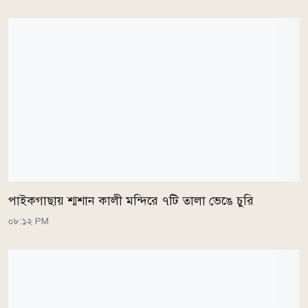
পাইকগাছায় শ্মশান কালী মন্দিরে ৭টি তালা ভেঙে চুরি
০৮:১২ PM