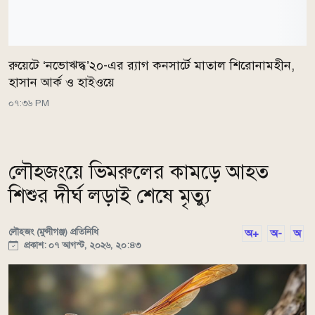
রুয়েটে ‘নভোঋদ্ধ’২০-এর র‍্যাগ কনসার্টে মাতাল শিরোনামহীন,
হাসান আর্ক ও হাইওয়ে
০৭:৩৬ PM
লৌহজংয়ে ভিমরুলের কামড়ে আহত
শিশুর দীর্ঘ লড়াই শেষে মৃত্যু
লৌহজং (মুন্সীগঞ্জ) প্রতিনিধি
অ+
অ-
অ
প্রকাশ: ০৭ আগস্ট, ২০২৬, ২০:৪৩