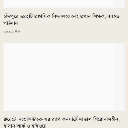
চাঁদপুরে ৬৪২টি প্রাথমিক বিদ্যালয়ে নেই প্রধান শিক্ষক, ব্যাহত
পাঠদান
০৮:০২ PM
রুয়েটে ‘নভোঋদ্ধ’২০-এর র‍্যাগ কনসার্টে মাতাল শিরোনামহীন,
হাসান আর্ক ও হাইওয়ে