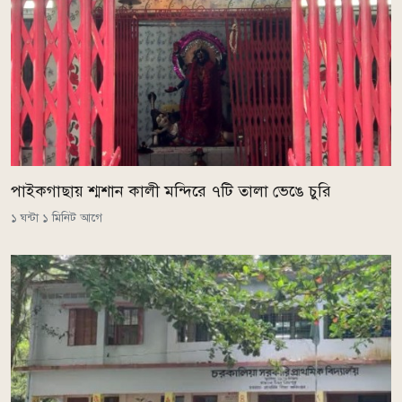
পাইকগাছায় শ্মশান কালী মন্দিরে ৭টি তালা ভেঙে চুরি
১ ঘন্টা ১ মিনিট আগে