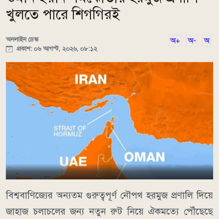
খুলতে পারে শিগগিরই
অনলাইন ডেস্ক
অ+
অ-
অ
প্রকাশ: ০৬ আগস্ট, ২০২৬, ০৮:১২
বিশ্ববাণিজ্যের অন্যতম গুরুত্বপূর্ণ নৌপথ হরমুজ প্রণালি দিয়ে
জাহাজ চলাচলের জন্য নতুন রুট নিয়ে ঐকমত্যে পৌঁছেছে