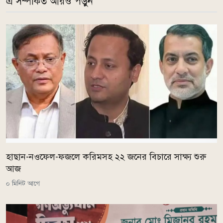
এ সম্পর্কিত আরও পড়ুন
হাছান-নওফেল-ফজলে করিমসহ ২২ জনের বিচারে সাক্ষ্য শুরু
আজ
০ মিনিট আগে