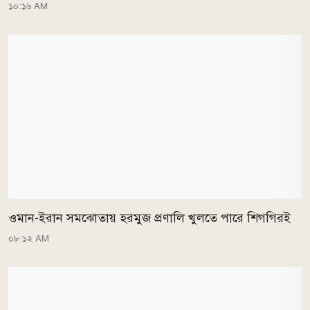
১০:১৬ AM
ওমান-ইরান সমঝোতায় হরমুজ প্রণালি খুলতে পারে শিগগিরই
০৮:১২ AM