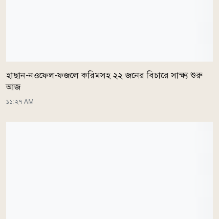
হাছান-নওফেল-ফজলে করিমসহ ২২ জনের বিচারে সাক্ষ্য শুরু
আজ
১১:২৭ AM