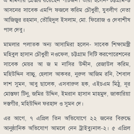
এ মামলায় গ্রেপ্তার রয়েছেন পাঁচজন। তারা হলেন- চট্টগ্রাম-৬
আসনের সাবেক এমপি ফজলে করিম চৌধুরী, যুবলীগ নেতা
আজিজুর রহমান, তৌহিদুল ইসলাম, মো. ফিরোজ ও দেবাশীষ
পাল দেবু।
মামলার পলাতক অন্য আসামিরা হলেন- সাবেক শিক্ষামন্ত্রী
মহিবুল হাসান চৌধুরী নওফেল, চট্টগ্রাম সিটি করপোরেশনের
সাবেক মেয়র আ জ ম নাসির উদ্দীন, রেজাউল করিম,
মহিউদ্দিন বাচ্চু, হেলাল আকবর, নুরুল আজিম রনি, শৈবাল
দাশ সুমন, আবু ছালেক, এসবারুল হক, এইচএম মিঠু, নূর
মোস্তফা টিনু, জমির উদ্দিন, ইমরান হাসান মাহমুদ, জাকারিয়া
দস্তগীর, মহিউদ্দিন ফরহাদ ও সুমন দে।
এর আগে, ৭ এপ্রিল তিন অভিযোগে ২২ জনের বিরুদ্ধে
আনুষ্ঠানিক অভিযোগ আমলে নেন ট্রাইব্যুনাল-২। ৫ এপ্রিল