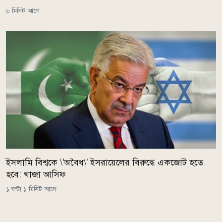
০ মিনিট আগে
ইসলামি বিশ্বকে \'অবৈধ\' ইসরায়েলের বিরুদ্ধে একজোট হতে
হবে: খাজা আসিফ
১ ঘন্টা ১ মিনিট আগে