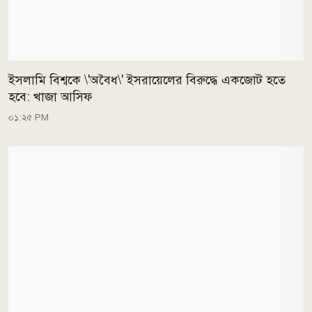
ইসলামি বিশ্বকে \'অবৈধ\' ইসরায়েলের বিরুদ্ধে একজোট হতে
হবে: খাজা আসিফ
০১:২৫ PM