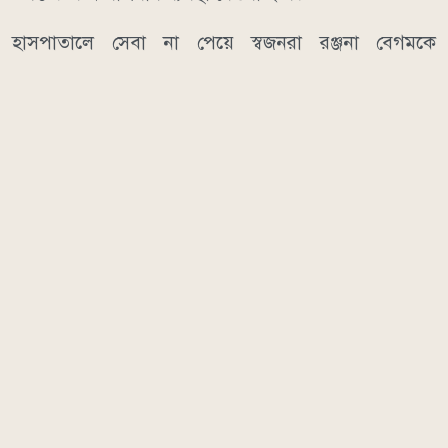
হাসপাতালে সেবা না পেয়ে স্বজনরা রঞ্জনা বেগমকে
সিএনজিযোগে বগুড়ার শেরপুরের একটি হাসপাতালের
উদ্দেশ্যে নিয়ে রওনা হন। পথেই তিনি একটি পুত্র সন্তান প্রসব
করেন। বর্তমানে মা ও শিশু সুস্থ আছেন বলে জানা গেছে।
এদিকে অভিযোগ উঠেছে, ঘটনাটি জানাজানি হওয়ার পর
থেকে রোববার সকালে কতিপয় ব্যক্তি ভুক্তভোগীর পরিবারকে
ফোন করে বিষয়টি গণমাধ্যমে প্রকাশ না করার জন্য নিষেধ ও
ভয়ভীতি প্রদর্শন করছেন।
ডিআর
আরও পড়ুন
সিরাজগঞ্জ
উপজেলা স্বাস্থ্য কমপ্লেক্স
সন্তান প্রসব