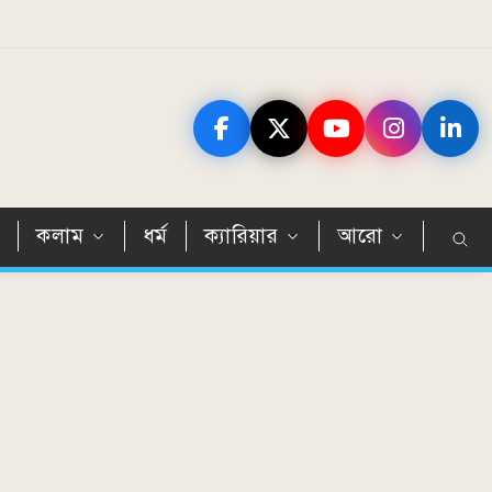
ন
কলাম
ধর্ম
ক্যারিয়ার
আরো