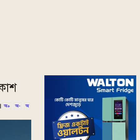
রকাশ
|
অ+
অ-
অ