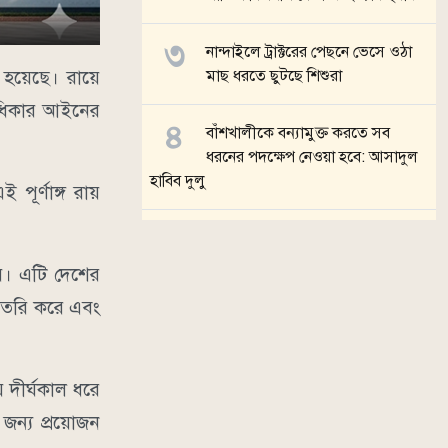
নান্দাইলে ট্রাক্টরের পেছনে ভেসে ওঠা
িত হয়েছে। রায়ে
মাছ ধরতে ছুটছে শিশুরা
বাধিকার আইনের
বাঁশখালীকে বন্যামুক্ত করতে সব
ধরনের পদক্ষেপ নেওয়া হবে: আসাদুল
হাবিব দুলু
পূর্ণাঙ্গ রায়
হালুয়াঘাটে পানির চাপে সড়ক ধসে
যোগাযোগ বিচ্ছিন্ন
 হয়। এটি দেশের
 তৈরি করে এবং
সব খবর
 দীর্ঘকাল ধরে
জন্য প্রয়োজন