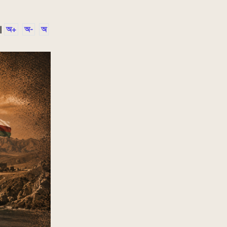
|
অ+
অ-
অ