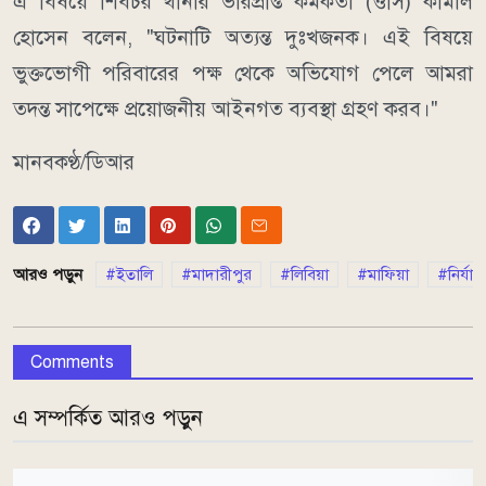
এ বিষয়ে শিবচর থানার ভারপ্রাপ্ত কর্মকর্তা (ওসি) কামাল
হোসেন বলেন, "ঘটনাটি অত্যন্ত দুঃখজনক। এই বিষয়ে
ভুক্তভোগী পরিবারের পক্ষ থেকে অভিযোগ পেলে আমরা
তদন্ত সাপেক্ষে প্রয়োজনীয় আইনগত ব্যবস্থা গ্রহণ করব।"
মানবকণ্ঠ/ডিআর
আরও পড়ুন
ইতালি
মাদারীপুর
লিবিয়া
মাফিয়া
নির্যা
Comments
এ সম্পর্কিত আরও পড়ুন