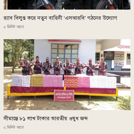
র‌্যাব বিলুপ্ত করে নতুন বাহিনী ‘এসআরবি’ গঠনের উদ্যোগ
০ মিনিট আগে
সীমান্তে ৮১ লাখ টাকার ভারতীয় ওষুধ জব্দ
০ মিনিট আগে