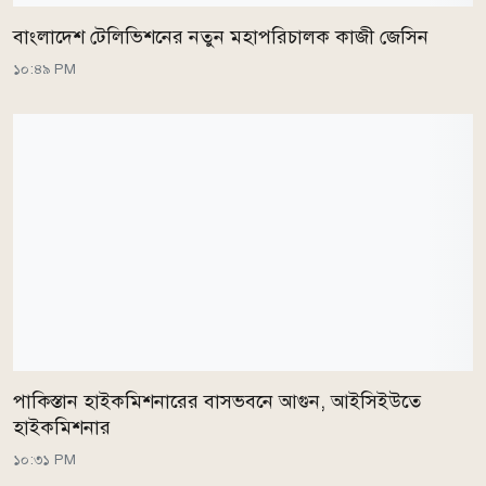
বাংলাদেশ টেলিভিশনের নতুন মহাপরিচালক কাজী জেসিন
১০:৪৯ PM
পাকিস্তান হাইকমিশনারের বাসভবনে আগুন, আইসিইউতে
হাইকমিশনার
১০:৩১ PM