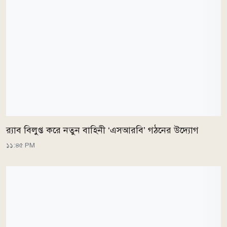
র‌্যাব বিলুপ্ত করে নতুন বাহিনী ‘এসআরবি’ গঠনের উদ্যোগ
১১:৪৫ PM