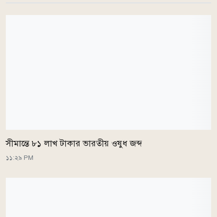
সীমান্তে ৮১ লাখ টাকার ভারতীয় ওষুধ জব্দ
১১:২৯ PM