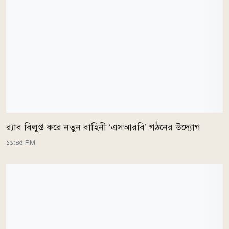
র‌্যাব বিলুপ্ত করে নতুন বাহিনী ‘এসআরবি’ গঠনের উদ্যোগ
১১:৪৫ PM