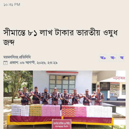
১০:৩১ PM
সীমান্তে ৮১ লাখ টাকার ভারতীয় ওষুধ
জব্দ
ময়মনসিংহ প্রতিনিধি
অ+
অ-
অ
প্রকাশ: ০৬ আগস্ট, ২০২৬, ২৩:২৯