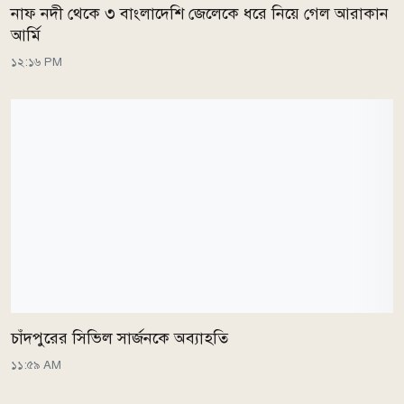
নাফ নদী থেকে ৩ বাংলাদেশি জেলেকে ধরে নিয়ে গেল আরাকান
আর্মি
১২:১৬ PM
চাঁদপুরের সিভিল সার্জনকে অব্যাহতি
১১:৫৯ AM