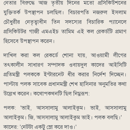
নেতার বিরুদ্ধে আজ তৃতীয় দিনের মতো প্রসিকিউশনের
যুক্তিতর্ক উপস্থাপন চলছিল। বিচারপতি নজরুল ইসলাম
চৌধুরীর নেতৃত্বাধীন তিন সদস্যের বিচারিক প্যানেলে
প্রসিকিউটর গাজী এমএইচ তামিম এই কল রেকর্ডটি প্রমাণ
হিসেবে উপস্থাপন করেন।
দাখিল করা কল রেকর্ডে শোনা যায়, আওয়ামী লীগের
তৎকালীন সাধারণ সম্পাদক ওবায়দুল কাদের আইসিটি
প্রতিমন্ত্রী পলককে ইন্টারনেট ধীর করার নির্দেশ দিচ্ছেন।
পাল্টায় পলক সাবেক প্রধানমন্ত্রী শেখ হাসিনার অনুমতির কথা
উল্লেখ করেন। কথোপকথনটি ছিল নিম্নরূপ:
পলক: 'ভাই, আসসালামু আলাইকুম। ভাই, আসসালামু
আলাইকুম। জি, আসসালামু আলাইকুম ভাই। পলক বলছি।'
কাদের: 'নেটটা একটু স্লো করে দাও।'