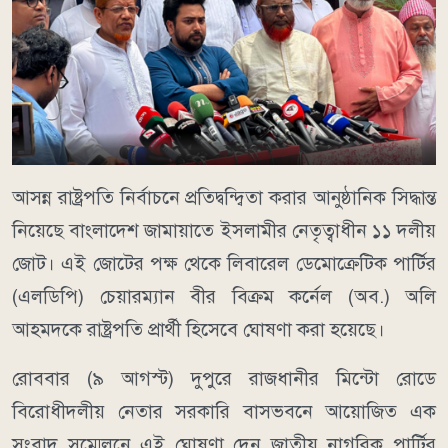
আসন্ন রাষ্ট্রপতি নির্বাচনে প্রতিদ্বন্দ্বিতা করার আনুষ্ঠানিক সিদ্ধান্ত
নিয়েছে বাংলাদেশ জামায়াতে ইসলামীর নেতৃত্বাধীন ১১ দলীয়
জোট। এই জোটের পক্ষ থেকে লিবারেল ডেমোক্রেটিক পার্টির
(এলডিপি) চেয়ারম্যান বীর বিক্রম কর্নেল (অব.) অলি
আহমদকে রাষ্ট্রপতি প্রার্থী হিসেবে ঘোষণা করা হয়েছে।
রোববার (৯ আগস্ট) দুপুরে রাজধানীর মিন্টো রোডে
বিরোধীদলীয় নেতার সরকারি বাসভবনে আয়োজিত এক
সংবাদ সম্মেলনে এই ঘোষণা দেন জাতীয় নাগরিক পার্টির