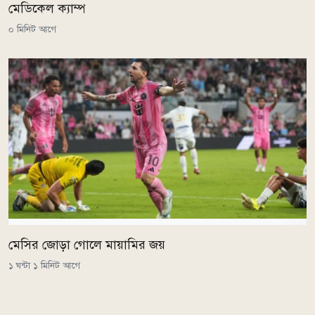
মেডিকেল ক্যাম্প
০ মিনিট আগে
মেসির জোড়া গোলে মায়ামির জয়
১ ঘন্টা ১ মিনিট আগে