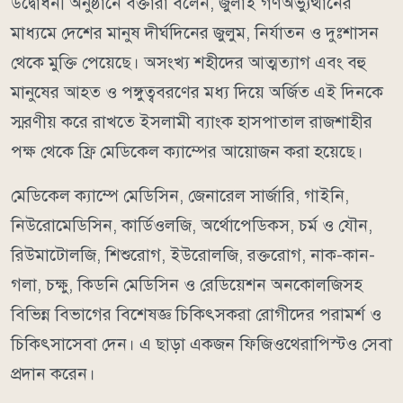
উদ্বোধনী অনুষ্ঠানে বক্তারা বলেন, জুলাই গণঅভ্যুত্থানের
মাধ্যমে দেশের মানুষ দীর্ঘদিনের জুলুম, নির্যাতন ও দুঃশাসন
থেকে মুক্তি পেয়েছে। অসংখ্য শহীদের আত্মত্যাগ এবং বহু
মানুষের আহত ও পঙ্গুত্ববরণের মধ্য দিয়ে অর্জিত এই দিনকে
স্মরণীয় করে রাখতে ইসলামী ব্যাংক হাসপাতাল রাজশাহীর
পক্ষ থেকে ফ্রি মেডিকেল ক্যাম্পের আয়োজন করা হয়েছে।
মেডিকেল ক্যাম্পে মেডিসিন, জেনারেল সার্জারি, গাইনি,
নিউরোমেডিসিন, কার্ডিওলজি, অর্থোপেডিকস, চর্ম ও যৌন,
রিউমাটোলজি, শিশুরোগ, ইউরোলজি, রক্তরোগ, নাক-কান-
গলা, চক্ষু, কিডনি মেডিসিন ও রেডিয়েশন অনকোলজিসহ
বিভিন্ন বিভাগের বিশেষজ্ঞ চিকিৎসকরা রোগীদের পরামর্শ ও
চিকিৎসাসেবা দেন। এ ছাড়া একজন ফিজিওথেরাপিস্টও সেবা
প্রদান করেন।