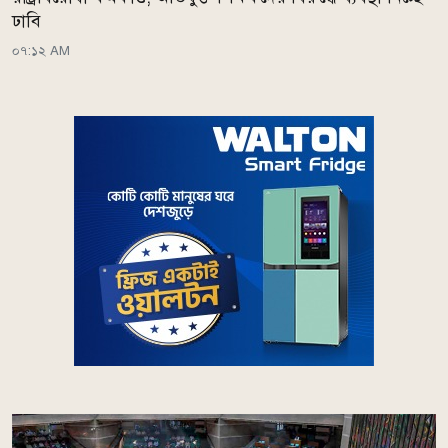
ঢাবি
০৭:১২ AM