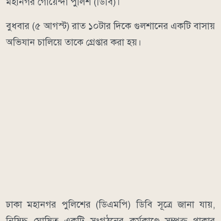
মহানগর গোয়েন্দা পুলিশ (ডিবি)।
বুধবার (৫ আগস্ট) রাত ১০টার দিকে গুলশানের একটি বাসায়
অভিযান চালিয়ে তাকে গ্রেপ্তার করা হয়।
ঢাকা মহানগর পুলিশের (ডিএমপি) ডিবি সূত্রে জানা যায়,
নিষিদ্ধ ঘোষিত একটি সংগঠনের কর্মকাণ্ডে সম্পৃক্ত থাকার