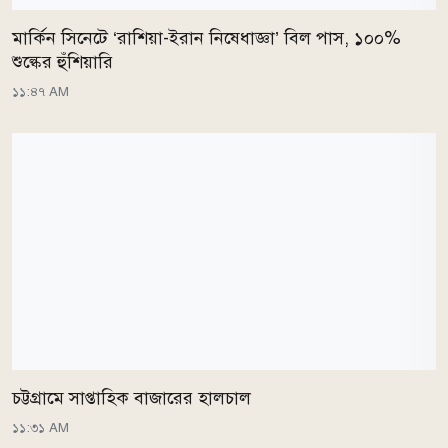
মার্কিন সিনেটে ‘রাশিয়া-ইরান নিষেধাজ্ঞা’ বিল পাস, ১০০%
শুল্কের হুঁশিয়ারি
১১:৪৭ AM
চট্টগ্রামে সাপ্তাহিক বাজারের হালচাল
১১:৩১ AM