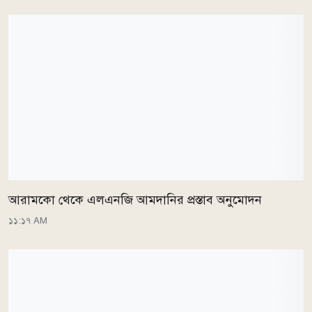
আরামকো থেকে এলএনজি আমদানির প্রস্তাব অনুমোদন
১১:১৭ AM