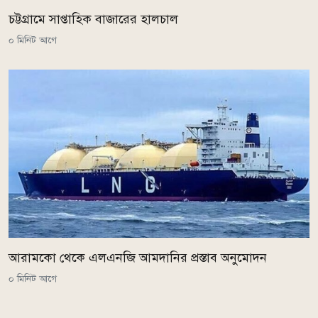
চট্টগ্রামে সাপ্তাহিক বাজারের হালচাল
০ মিনিট আগে
আরামকো থেকে এলএনজি আমদানির প্রস্তাব অনুমোদন
০ মিনিট আগে