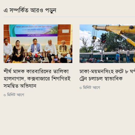
এ সম্পর্কিত আরও পড়ুন
শীর্ষ মাদক কারবারিদের তালিকা
ঢাকা-ময়মনসিংহ রুটে ৮ ঘণ
হালনাগাদ, কক্সবাজারে শিগগিরই
ট্রেন চলাচল স্বাভাবিক
সমন্বিত অভিযান
০ মিনিট আগে
০ মিনিট আগে