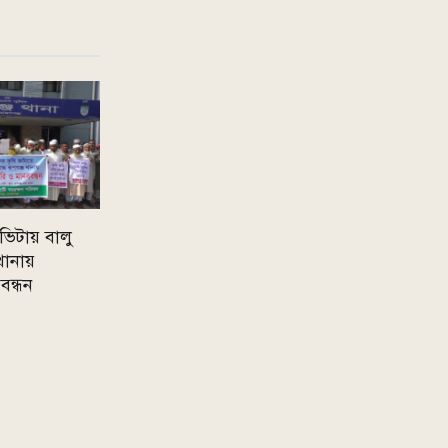
িটায় বালু
থানায়
ন্ধন