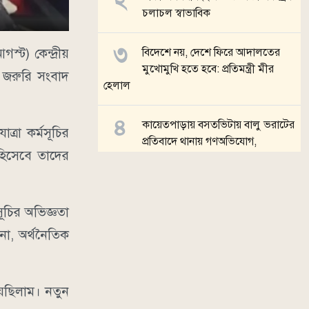
চলাচল স্বাভাবিক
্ট) কেন্দ্রীয়
বিদেশে নয়, দেশে ফিরে আদালতের
মুখোমুখি হতে হবে: প্রতিমন্ত্রী মীর
জরুরি সংবাদ
হেলাল
কায়েতপাড়ায় বসতভিটায় বালু ভরাটের
্রা কর্মসূচির
প্রতিবাদে থানায় গণঅভিযোগ,
হিসেবে তাদের
মানববন্ধন
আওয়ামী লীগের প্রতি নমনীয় হওয়ার
সূচির অভিজ্ঞতা
কোনো কারণ নেই: সমাজকল্যাণ
প্রতিমন্ত্রী
া, অর্থনৈতিক
সব খবর
়েছিলাম। নতুন