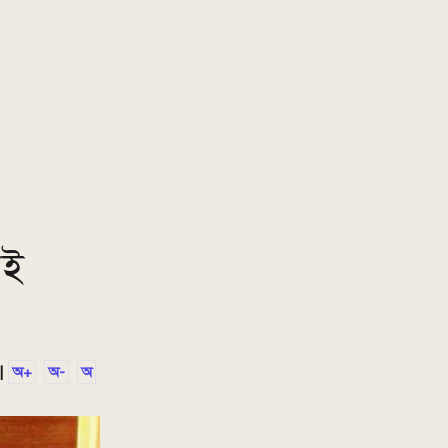
রই
|
অ+
অ-
অ