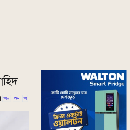
াহিদ
|
অ+
অ-
অ