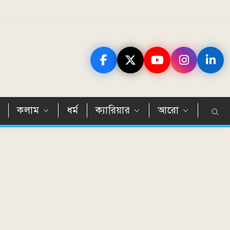
ন
কলাম
ধর্ম
ক্যারিয়ার
আরো