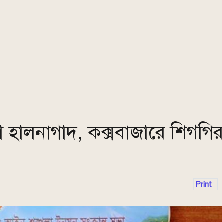
া হালনাগাদ, কক্সবাজারে শিগগি
Print