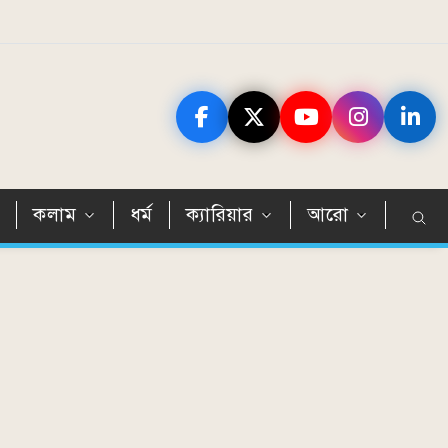
ন
কলাম
ধর্ম
ক্যারিয়ার
আরো