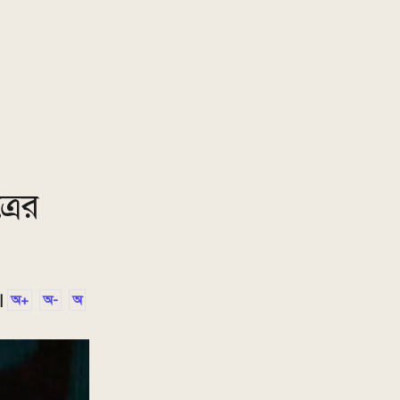
রের
|
অ+
অ-
অ