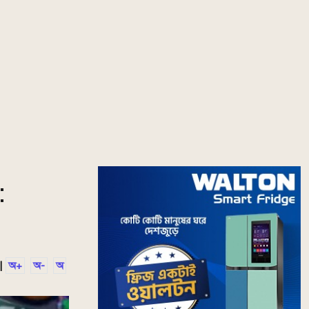
:
|
অ+
অ-
অ