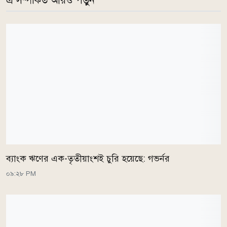
এ সম্পর্কিত আরও পড়ুন
ব্যাংক ঋণের এক-তৃতীয়াংশই চুরি হয়েছে: গভর্নর
০৯:২৮ PM