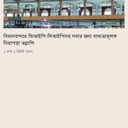
বিমানবন্দরে ভিআইপি-সিআইপিসহ সবার জন্য বাধ্যতামূলক
নিরাপত্তা তল্লাশি
১ ঘন্টা ১ মিনিট আগে