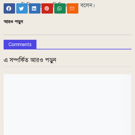
প্রধান অতিথির বক্তব্যে তিনি এ কথা বলেন।
আরও পড়ুন
Comments
এ সম্পর্কিত আরও পড়ুন
গভর্নর বলেন, বর্তমানে যেসব ঋণকে খেলাপি হিসেবে
দেখানো হচ্ছে, তার বড় অংশই আসলে আত্মসাৎ করা হয়েছে।
তাঁর ভাষায়, দেশের ব্যাংকিং খাতের প্রায় এক-তৃতীয়াংশ টাকা
চুরি হয়ে গেছে। বর্তমানে মোট ঋণের প্রায় ৩৬ শতাংশ