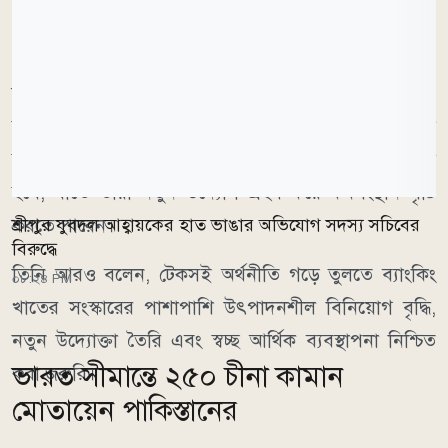
প্রতিটি উপজেলা থেকে গড়ে তোলা হবে উদ্যোক্তা
মো. মোস্তাকুর রহমান বলেন, তরুণ উদ্যোক্তা তৈরিতে নতুন
কর্মসূচির আওতায় দেশের প্রতিটি উপজেলা থেকে ২৮ বছরের
নিচের ১০ জন করে মোট
৫ হাজার উদ্যোক্তা
নির্বাচন করা
হবে। তাদের প্রশিক্ষণ, পরামর্শ ও আর্থিক সহায়তা দেওয়া
হবে, যাতে তারা নতুন উদ্যোগ গ্রহণ করে কর্মসংস্থান সৃষ্টি
করতে পারেন।
শ্রীপুর যুবদল আহ্বায়কের হাত ভাঙার অভিযোগ সদস্য সচিবের
বিরুদ্ধে
তিনি আরও বলেন, টেকসই অর্থনীতি গড়ে তুলতে ব্যাংকিং
০৮:২৪ PM
খাতের সংস্কারের পাশাপাশি উৎপাদনশীল বিনিয়োগ বৃদ্ধি,
নতুন উদ্যোক্তা তৈরি এবং স্বচ্ছ আর্থিক ব্যবস্থাপনা নিশ্চিত
ভারত সীমান্তে ২৫০ চীনা কামান
করা জরুরি।
মোতায়েন পাকিস্তানের