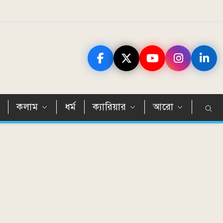
ন
কলাম
ধর্ম
ক্যারিয়ার
আরো