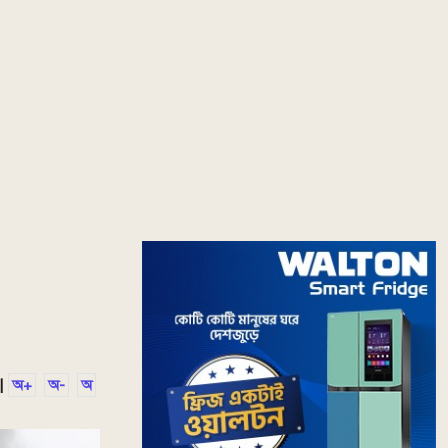
|
অ+
অ-
অ