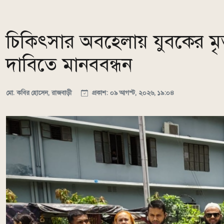
চিকিৎসার অবহেলায় যুবকের মৃত
দাবিতে মানববন্ধন
মো. কবির হোসেন, রাজবাড়ী
প্রকাশ: ০৯ আগস্ট, ২০২৬, ১৯:০৪