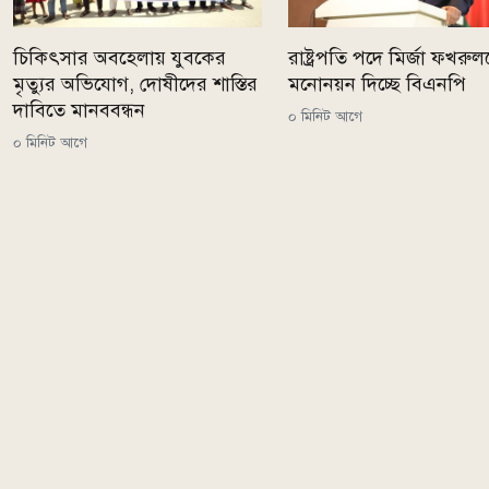
চিকিৎসার অবহেলায় যুবকের
রাষ্ট্রপতি পদে মির্জা ফখরু
মৃত্যুর অভিযোগ, দোষীদের শাস্তির
মনোনয়ন দিচ্ছে বিএনপি
দাবিতে মানববন্ধন
০ মিনিট আগে
০ মিনিট আগে