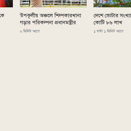
লকে
উপকূলীয় অঞ্চলে শিল্পকারখানা
দেশে ভোটার সংখ্য
গড়ার পরিকল্পনা প্রধানমন্ত্রীর
কোটি ৮৬ লাখ
০ মিনিট আগে
১ ঘন্টা ১ মিনিট আগে