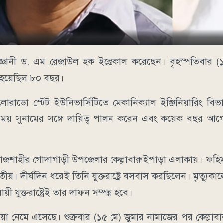
জ্ঞানী ড. এম রেজাউল হক ইন্তেকাল করেছেন। বৃহস্পতিবার (১৪
বয়স হয়েছিল ৮০ বছর।
লোরাডো স্টেট ইউনিভার্সিটিতে মেকানিক্যাল ইঞ্জিনিয়ারিং বি
ঘ সময় সুনামের সঙ্গে দায়িত্ব পালন করেন এবং কয়েক বছর আগ
স রাজশাহীর গোদাগাড়ী উপজেলার কেল্লাবারুইপাড়া এলাকায়। ফহিম উ
 দীর্ঘদিন ধরেই তিনি যুক্তরাষ্ট্রে বসবাস করছিলেন। মৃত্যুকালে তি
ী যুক্তরাষ্ট্রেই তার দাফন সম্পন্ন হবে।
 নেমে এসেছে। শুক্রবার (১৫ মে) জুমার নামাজের পর কেল্লাব