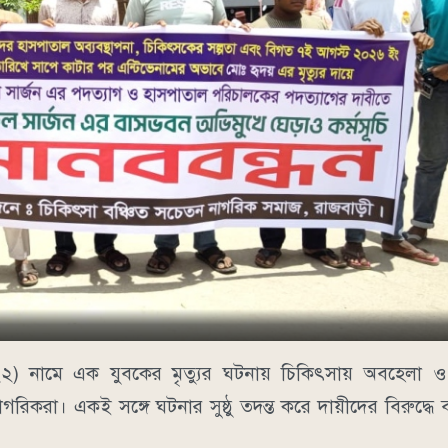
) নামে এক যুবকের মৃত্যুর ঘটনায় চিকিৎসায় অবহেলা ও
করা। একই সঙ্গে ঘটনার সুষ্ঠু তদন্ত করে দায়ীদের বিরুদ্ধে ব্