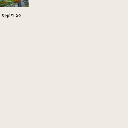
া ছাড়াল ১২