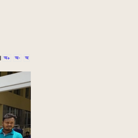
|
অ+
অ-
অ