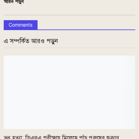
আরও পড়ুন
Comments
এ সম্পর্কিত আরও পড়ুন
তনু হত্যা: ডিএনএ পরীক্ষায় মিলেছে পাঁচ পুরুষের শুক্রাণু