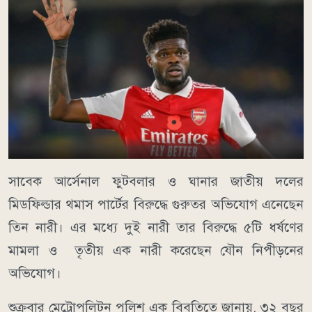
সাবেক আর্সেনাল ফুটবলার ও ঘানার জাতীয় দলের
মিডফিল্ডার থমাস পার্টের বিরুদ্ধে গুরুতর অভিযোগ এনেছেন
তিন নারী। এর মধ্যে দুই নারী তার বিরুদ্ধে ৫টি ধর্ষণের
মামলা ও তৃতীয় এক নারী করেছেন যৌন নিপীড়নের
অভিযোগ।
শুক্রবার মেট্রোপলিটন পুলিশ এক বিবৃতিতে জানায়, ৩২ বছর