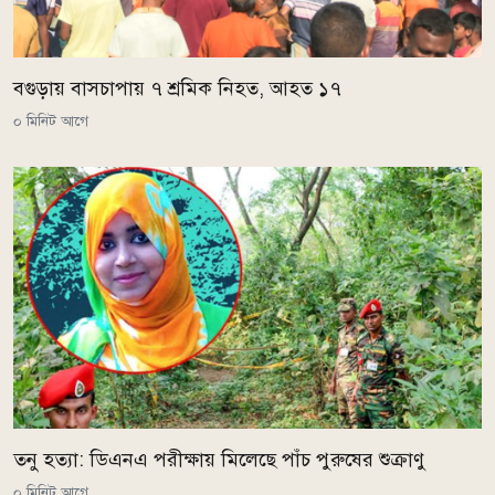
বগুড়ায় বাসচাপায় ৭ শ্রমিক নিহত, আহত ১৭
০ মিনিট আগে
তনু হত্যা: ডিএনএ পরীক্ষায় মিলেছে পাঁচ পুরুষের শুক্রাণু
০ মিনিট আগে