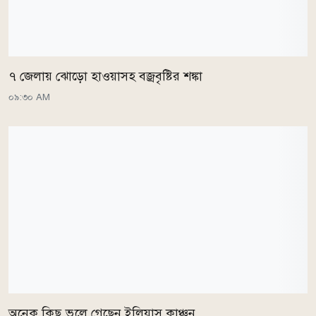
৭ জেলায় ঝোড়ো হাওয়াসহ বজ্রবৃষ্টির শঙ্কা
০৯:৩০ AM
অনেক কিছু ভুলে গেছেন ইলিয়াস কাঞ্চন