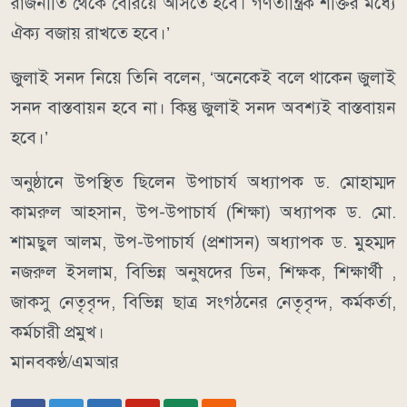
রাজনীতি থেকে বেরিয়ে আসতে হবে। গণতান্ত্রিক শক্তির মধ্যে
ঐক্য বজায় রাখতে হবে।’
জুলাই সনদ নিয়ে তিনি বলেন, ‘অনেকেই বলে থাকেন জুলাই
সনদ বাস্তবায়ন হবে না। কিন্তু জুলাই সনদ অবশ্যই বাস্তবায়ন
হবে।’
অনুষ্ঠানে উপস্থিত ছিলেন উপাচার্য অধ্যাপক ড. মোহাম্মদ
কামরুল আহসান, উপ-উপাচার্য (শিক্ষা) অধ্যাপক ড. মো.
শামছুল আলম, উপ-উপাচার্য (প্রশাসন) অধ্যাপক ড. মুহম্মদ
নজরুল ইসলাম, বিভিন্ন অনুষদের ডিন, শিক্ষক, শিক্ষার্থী ,
জাকসু নেতৃবৃন্দ, বিভিন্ন ছাত্র সংগঠনের নেতৃবৃন্দ, কর্মকর্তা,
কর্মচারী প্রমুখ।
মানবকণ্ঠ/এমআর