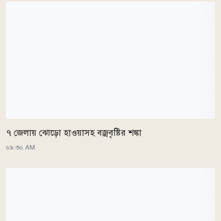
৭ জেলায় ঝোড়ো হাওয়াসহ বজ্রবৃষ্টির শঙ্কা
০৯:৩০ AM