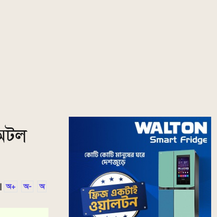
 অটল
|
অ+
অ-
অ