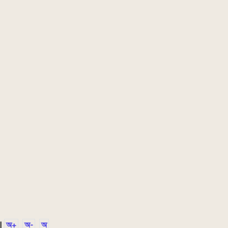
|
অ+
অ-
অ