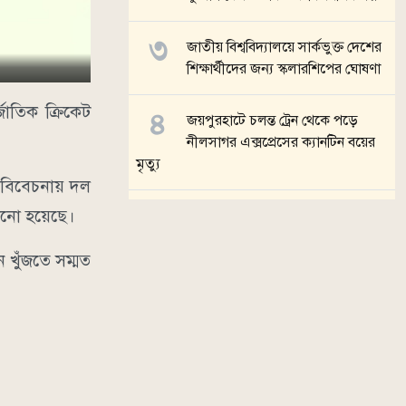
জাতীয় বিশ্ববিদ্যালয়ে সার্কভুক্ত দেশের
শিক্ষার্থীদের জন্য স্কলারশিপের ঘোষণা
্জাতিক ক্রিকেট
জয়পুরহাটে চলন্ত ট্রেন থেকে পড়ে
নীলসাগর এক্সপ্রেসের ক্যানটিন বয়ের
মৃত্যু
ি বিবেচনায় দল
ানো হয়েছে।
গ্যাস-বিদ্যুৎ সংকট ও দ্রব্যমূল্য বৃদ্ধির
প্রতিবাদে ভোলায় ১১ দলীয় জোটের
ন খুঁজতে সম্মত
স্মারকলিপি
সব খবর