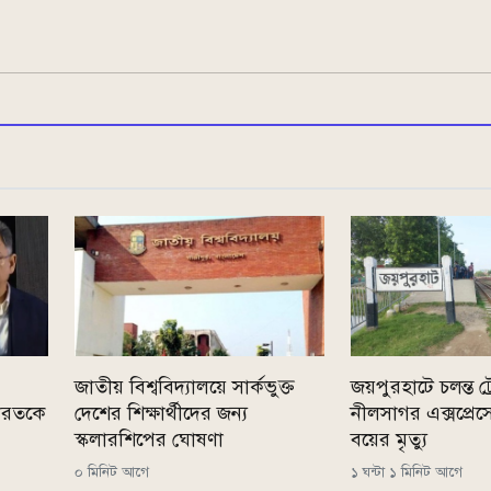
জাতীয় বিশ্ববিদ্যালয়ে সার্কভুক্ত
জয়পুরহাটে চলন্ত ট
ারতকে
দেশের শিক্ষার্থীদের জন্য
নীলসাগর এক্সপ্রেস
স্কলারশিপের ঘোষণা
বয়ের মৃত্যু
০ মিনিট আগে
১ ঘন্টা ১ মিনিট আগে