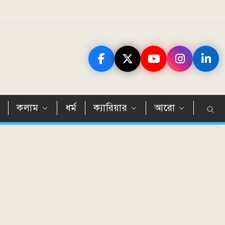
ন
কলাম
ধর্ম
ক্যারিয়ার
আরো