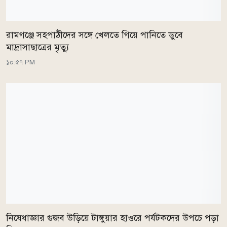
রামগঞ্জে সহপাঠীদের সঙ্গে খেলতে গিয়ে পানিতে ডুবে
মাদ্রাসাছাত্রের মৃত্যু
১০:৫৭ PM
নিষেধাজ্ঞার গুজব উড়িয়ে টাঙ্গুয়ার হাওরে পর্যটকদের উপচে পড়া