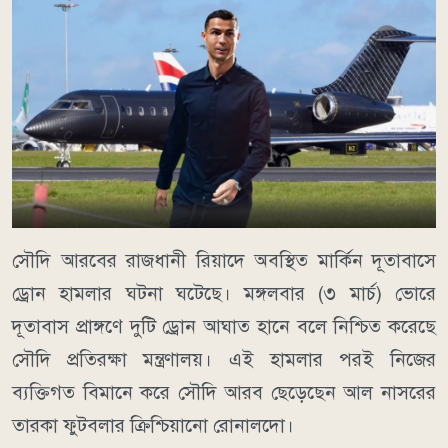
সৌদি আরবের রাজধানী রিয়াদে অবস্থিত মার্কিন দূতাবাসে
ড্রোন হামলার ঘটনা ঘটেছে। মঙ্গলবার (৩ মার্চ) ভোরে
দূতাবাস প্রাঙ্গণে দুটি ড্রোন আঘাত হানে বলে নিশ্চিত করেছে
সৌদি প্রতিরক্ষা মন্ত্রণালয়। এই হামলার পরই নিজের
ব্যক্তিগত বিমানে করে সৌদি আরব ছেড়েছেন আল নাসরের
তারকা ফুটবলার ক্রিশ্চিয়ানো রোনালদো।