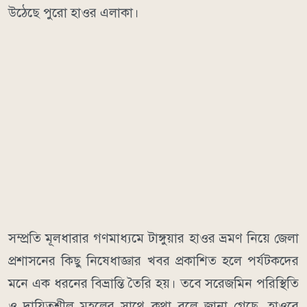
উঠেছে পুরো হাওর এলাকা।
​সম্প্রতি মূলধারার গণমাধ্যমে টাঙ্গুয়ার হাওর ভ্রমণ নিয়ে জেলা
প্রশাসনের কিছু নিষেধাজ্ঞার খবর প্রকাশিত হলে পর্যটকদের
মনে এক ধরনের বিভ্রান্তি তৈরি হয়। তবে সরেজমিন পরিস্থিতি
ও দায়িত্বশীল মহলের সাথে কথা বলে জানা গেছে, হাওরে