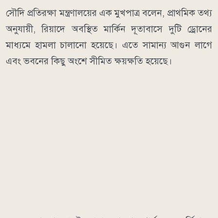
সৌদি প্রতিরক্ষা মন্ত্রণালয়ের এক মুখপাত্র বলেন, প্রাথমিক তথ্য
অনুযায়ী, রিয়াদে অবস্থিত মার্কিন দূতাবাসে দুটি ড্রোনের
মাধ্যমে হামলা চালানো হয়েছে। এতে সামান্য আগুন লাগে
এবং ভবনের কিছু অংশে সীমিত ক্ষয়ক্ষতি হয়েছে।