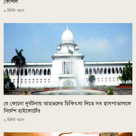
কৌশল
০ মিনিট আগে
যে কোনো দুর্ঘটনায় আহতদের চিকিৎসা দিতে সব হাসপাতালকে
নির্দেশ হাইকোর্টের
০ মিনিট আগে