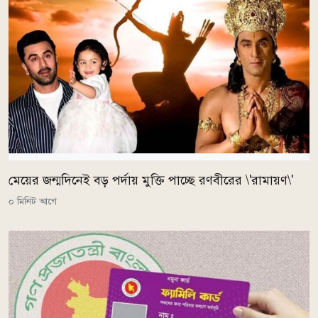
মেয়ের জন্মদিনেই বড় পর্দায় মুক্তি পাচ্ছে রণবীরের \'রামায়ণ\'
০ মিনিট আগে