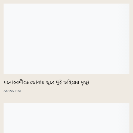
মনোহরদীতে ডোবায় ডুবে দুই ভাইয়ের মৃত্যু
০৯:৩৬ PM