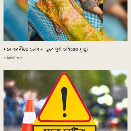
মনোহরদীতে ডোবায় ডুবে দুই ভাইয়ের মৃত্যু
০ মিনিট আগে