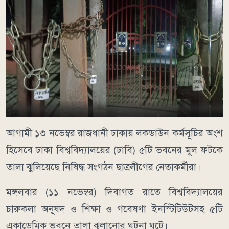
আগামী ১৩ নভেম্বর রাজধানী ঢাকায় লকডাউন কর্মসূচির অংশ
হিসেবে ঢাকা বিশ্ববিদ্যালয়ের (ঢাবি) ৫টি ভবনের মূল ফটকে
তালা ঝুলিয়েছে নিষিদ্ধ সংগঠন ছাত্রলীগের নেতাকর্মীরা।
মঙ্গলবার (১১ নভেম্বর) দিবাগত রাতে বিশ্ববিদ্যালয়ের
চারুকলা অনুষদ ও শিক্ষা ও গবেষণা ইনস্টিটিউটসহ ৫টি
একাডেমিক ভবনে তালা ঝুলানোর ঘটনা ঘটে।