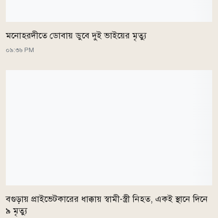
মনোহরদীতে ডোবায় ডুবে দুই ভাইয়ের মৃত্যু
০৯:৩৬ PM
বগুড়ায় প্রাইভেটকারের ধাক্কায় স্বামী-স্ত্রী নিহত, একই স্থানে দিনে
৯ মৃত্যু