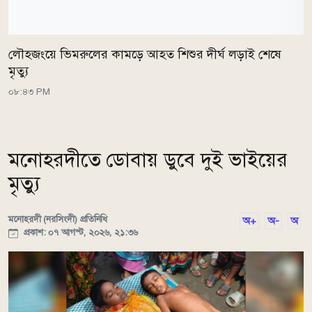
লৌহজংয়ে ভিমরুলের কামড়ে আহত শিশুর দীর্ঘ লড়াই শেষে
মৃত্যু
০৮:৪৩ PM
মনোহরদীতে ডোবায় ডুবে দুই ভাইয়ের
মৃত্যু
মনোহরদী (নরসিংদী) প্রতিনিধি
অ+
অ-
অ
প্রকাশ: ০৭ আগস্ট, ২০২৬, ২১:৩৬