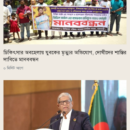
চিকিৎসার অবহেলায় যুবকের মৃত্যুর অভিযোগ, দোষীদের শাস্তির
দাবিতে মানববন্ধন
০ মিনিট আগে