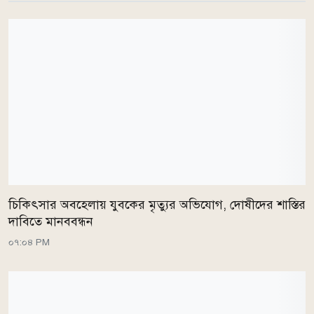
চিকিৎসার অবহেলায় যুবকের মৃত্যুর অভিযোগ, দোষীদের শাস্তির
দাবিতে মানববন্ধন
০৭:০৪ PM