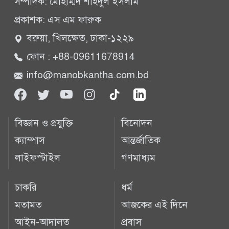
সম্পাদক: মোহাম্মদ শহিদুল ইসলাম
প্রকাশক: এস এম ফারুক
বরুয়া, খিলক্ষেত, ঢাকা-১২২৯
ফোন : +88-09611678914
info@manobkantha.com.bd
বিজ্ঞান ও প্রযুক্তি
বিনোদন
ক্যাম্পাস
আন্তর্জাতিক
লাইফস্টাইল
গণমাধ্যম
চাকরি
ধর্ম
মতামত
আজকের এই দিনে
আইন-আদালত
প্রবাস