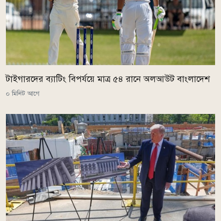
টাইগারদের ব্যাটিং বিপর্যয়ে মাত্র ৫৪ রানে অলআউট বাংলাদেশ
০ মিনিট আগে