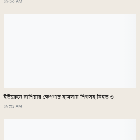
০৯:০০ AM
ইউক্রেনে রাশিয়ার ক্ষেপণাস্ত্র হামলায় শিশুসহ নিহত ৩
০৮:৫১ AM