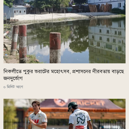
নিকলীতে পুকুর ভরাটের মহোৎসব, প্রশাসনের নীরবতায় বাড়ছে
জনদুর্ভোগ
০ মিনিট আগে