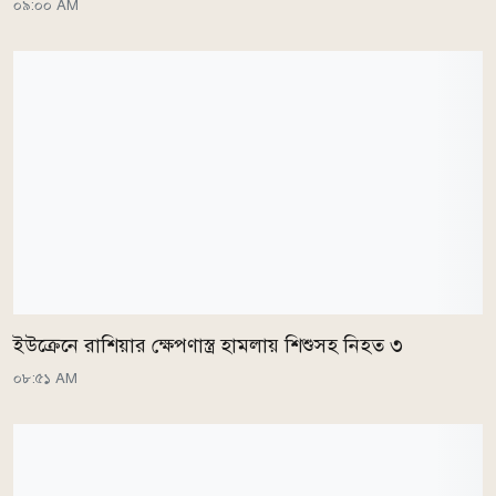
০৯:০০ AM
ইউক্রেনে রাশিয়ার ক্ষেপণাস্ত্র হামলায় শিশুসহ নিহত ৩
০৮:৫১ AM