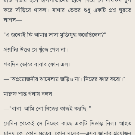
রাত গভীর হলে হাসপাতালের ছাদে গিয়ে সে দীর্ঘক্ষণ চুপ
করে দাঁড়িয়ে থাকল। মাথার ভেতর শুধু একটি প্রশ্ন ঘুরতে
লাগল—
"এ জন্যেই কি আমার দাদা মুক্তিযুদ্ধ করেছিলেন?"
প্রশ্নটির উত্তর সে খুঁজে পেল না।
পরদিন ভোরে বাবার ফোন এল।
—"অপ্রয়োজনীয় ঝামেলায় জড়িও না। নিজের কাজ করো।"
মারুফ শান্ত গলায় বলল,
—"বাবা, আমি তো নিজের কাজই করছি।"
সেদিন থেকেই সে নিজের কাছে একটি সিদ্ধান্ত নিল। আহত
মানুষ কে, কোন মতের, কোন দলের—এসব জানার প্রয়োজন