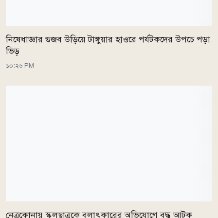
নিষেধাজ্ঞার গুজব উড়িয়ে টাঙ্গুয়ার হাওরে পর্যটকদের উপচে পড়া
ভিড়
১০:২৬ PM
নেত্রকোনায় স্কুলছাত্রকে বলাৎকারের অভিযোগে বৃদ্ধ আটক