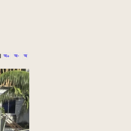
|
অ+
অ-
অ