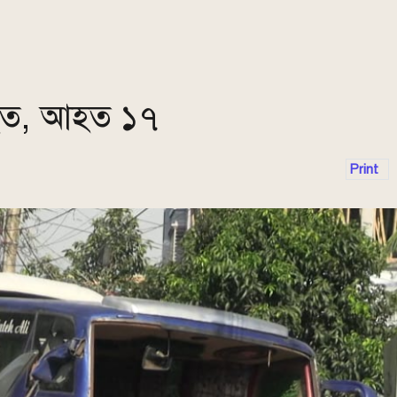
িহত, আহত ১৭
Print