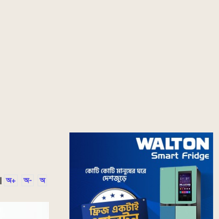
|
অ+
অ-
অ