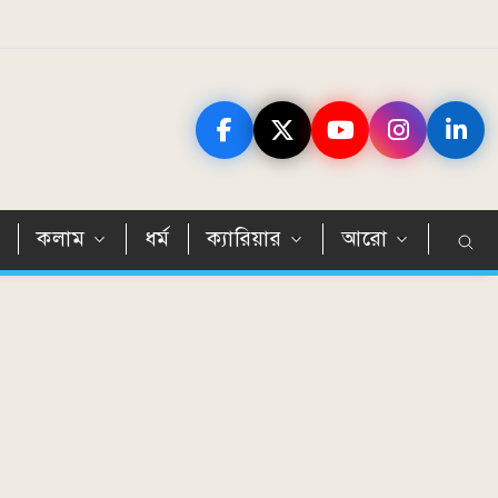
ন
কলাম
ধর্ম
ক্যারিয়ার
আরো