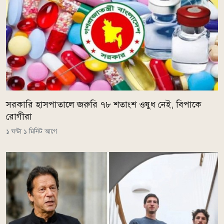
সরকারি হাসপাতালে জরুরি ৭৮ শতাংশ ওষুধ নেই, বিপাকে
রোগীরা
১ ঘন্টা ১ মিনিট আগে