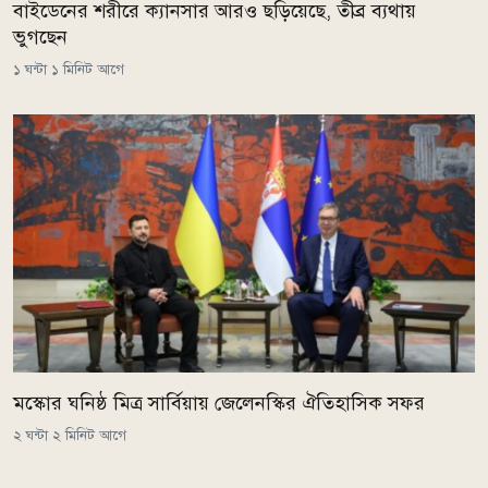
বাইডেনের শরীরে ক্যানসার আরও ছড়িয়েছে, তীব্র ব্যথায়
ভুগছেন
১ ঘন্টা ১ মিনিট আগে
মস্কোর ঘনিষ্ঠ মিত্র সার্বিয়ায় জেলেনস্কির ঐতিহাসিক সফর
২ ঘন্টা ২ মিনিট আগে