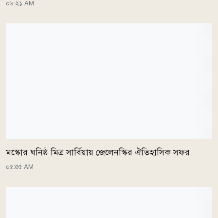
০৬:২১ AM
মস্কোর ঘনিষ্ঠ মিত্র সার্বিয়ায় জেলেনস্কির ঐতিহাসিক সফর
০৫:৫৫ AM