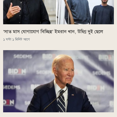
‘সাত মাস যোগাযোগ বিচ্ছিন্ন’ ইমরান খান, উদ্বিগ্ন দুই ছেলে
১ ঘন্টা ১ মিনিট আগে