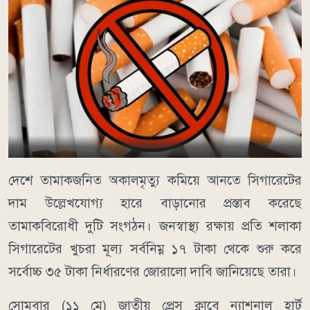
দেশে তামাকজনিত অকালমৃত্যু কমিয়ে আনতে সিগারেটের
দাম উল্লেখযোগ্য হারে বাড়ানোর প্রস্তাব করেছে
তামাকবিরোধী দুটি সংগঠন। জনস্বাস্থ্য রক্ষায় প্রতি শলাকা
সিগারেটের খুচরা মূল্য সর্বনিম্ন ১৭ টাকা থেকে শুরু করে
সর্বোচ্চ ৩৫ টাকা নির্ধারণের জোরালো দাবি জানিয়েছে তারা।
সোমবার (১১ মে) জাতীয় প্রেস ক্লাবে ন্যাশনাল হার্ট