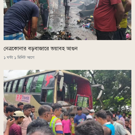
নেত্রকোনার বড়বাজারে ভয়াবহ আগুন
১ ঘন্টা ১ মিনিট আগে