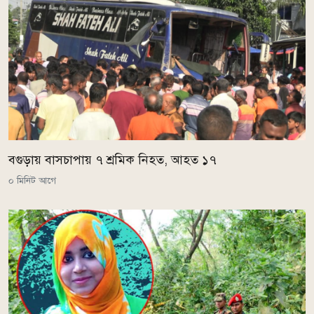
বগুড়ায় বাসচাপায় ৭ শ্রমিক নিহত, আহত ১৭
০ মিনিট আগে