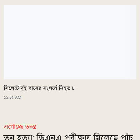
সিলেটে দুই বাসের সংঘর্ষে নিহত ৮
১১:১৫ AM
এগোচ্ছে তদন্ত
তনু হত্যা: ডিএনএ পরীক্ষায় মিলেছে পাঁচ