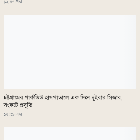
১২:৪৭ PM
চট্টগ্রামের পার্কভিউ হাসপাতালে এক দিনে দুইবার সিজার,
সংকটে প্রসূতি
১২:৩৯ PM