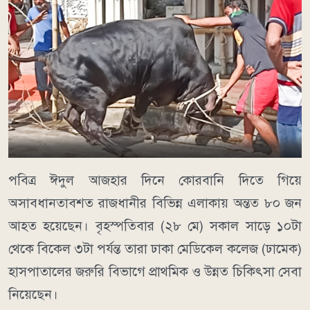
পবিত্র ঈদুল আজহার দিনে কোরবানি দিতে গিয়ে
অসাবধানতাবশত রাজধানীর বিভিন্ন এলাকায় অন্তত ৮০ জন
আহত হয়েছেন। বৃহস্পতিবার (২৮ মে) সকাল সাড়ে ১০টা
থেকে বিকেল ৩টা পর্যন্ত তারা ঢাকা মেডিকেল কলেজ (ঢামেক)
হাসপাতালের জরুরি বিভাগে প্রাথমিক ও উন্নত চিকিৎসা সেবা
নিয়েছেন।