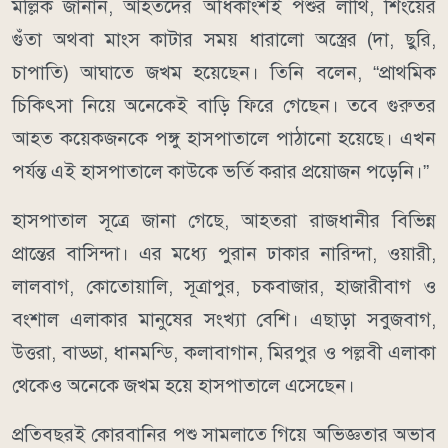
মল্লিক জানান, আহতদের অধিকাংশই পশুর লাথি, শিংয়ের
গুঁতা অথবা মাংস কাটার সময় ধারালো অস্ত্রের (দা, ছুরি,
চাপাতি) আঘাতে জখম হয়েছেন। তিনি বলেন, “প্রাথমিক
চিকিৎসা নিয়ে অনেকেই বাড়ি ফিরে গেছেন। তবে গুরুতর
আহত কয়েকজনকে পঙ্গু হাসপাতালে পাঠানো হয়েছে। এখন
পর্যন্ত এই হাসপাতালে কাউকে ভর্তি করার প্রয়োজন পড়েনি।”
হাসপাতাল সূত্রে জানা গেছে, আহতরা রাজধানীর বিভিন্ন
প্রান্তের বাসিন্দা। এর মধ্যে পুরান ঢাকার নারিন্দা, ওয়ারী,
লালবাগ, কোতোয়ালি, সূত্রাপুর, চকবাজার, হাজারীবাগ ও
বংশাল এলাকার মানুষের সংখ্যা বেশি। এছাড়া সবুজবাগ,
উত্তরা, বাড্ডা, ধানমন্ডি, কলাবাগান, মিরপুর ও পল্লবী এলাকা
থেকেও অনেকে জখম হয়ে হাসপাতালে এসেছেন।
প্রতিবছরই কোরবানির পশু সামলাতে গিয়ে অভিজ্ঞতার অভাব