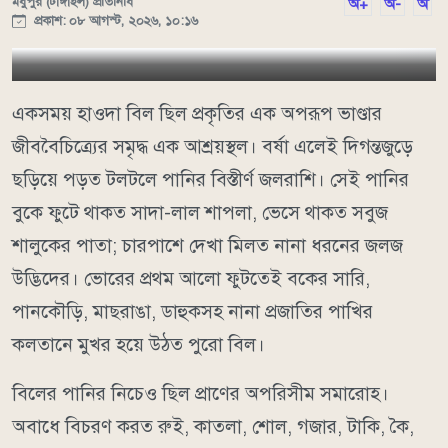
মধুপুর (টাঙ্গাইল) প্রতিনিধি
অ+
অ-
অ
প্রকাশ: ০৮ আগস্ট, ২০২৬, ১০:১৬
একসময় হাওদা বিল ছিল প্রকৃতির এক অপরূপ ভাণ্ডার
জীববৈচিত্র্যের সমৃদ্ধ এক আশ্রয়স্থল। বর্ষা এলেই দিগন্তজুড়ে
ছড়িয়ে পড়ত টলটলে পানির বিস্তীর্ণ জলরাশি। সেই পানির
বুকে ফুটে থাকত সাদা-লাল শাপলা, ভেসে থাকত সবুজ
শালুকের পাতা; চারপাশে দেখা মিলত নানা ধরনের জলজ
উদ্ভিদের। ভোরের প্রথম আলো ফুটতেই বকের সারি,
পানকৌড়ি, মাছরাঙা, ডাহুকসহ নানা প্রজাতির পাখির
কলতানে মুখর হয়ে উঠত পুরো বিল।
বিলের পানির নিচেও ছিল প্রাণের অপরিসীম সমারোহ।
অবাধে বিচরণ করত রুই, কাতলা, শোল, গজার, টাকি, কৈ,