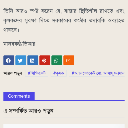
তিনি আরও স্পষ্ট করেন যে, বাজার স্থিতিশীল রাখতে এবং
কৃষকদের সুরক্ষা দিতে সরকারের কঠোর তদারকি অব্যাহত
থাকবে।
মানবকণ্ঠ/ডিআর
আরও পড়ুন
সিন্ডিকেট
কৃষক
অ্যাডভোকেট মো. আসাদুজ্জামান
Comments
এ সম্পর্কিত আরও পড়ুন