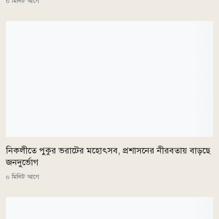
০ মিনিট আগে
নিকলীতে পুকুর ভরাটের মহোৎসব, প্রশাসনের নীরবতায় বাড়ছে
জনদুর্ভোগ
০ মিনিট আগে