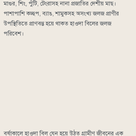
মাগুর, শিং, পুঁটি, টেংরাসহ নানা প্রজাতির দেশীয় মাছ।
পাশাপাশি কচ্ছপ, ব্যাঙ, শামুকসহ অসংখ্য জলজ প্রাণীর
উপস্থিতিতে প্রাণবন্ত হয়ে থাকত হাওদা বিলের জলজ
পরিবেশ।
বর্ষাকালে হাওদা বিল যেন হয়ে উঠত গ্রামীণ জীবনের এক