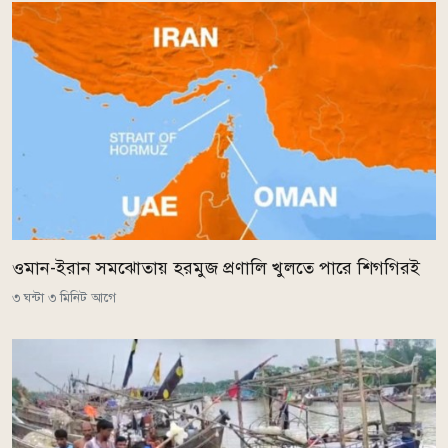
ওমান-ইরান সমঝোতায় হরমুজ প্রণালি খুলতে পারে শিগগিরই
৩ ঘন্টা ৩ মিনিট আগে