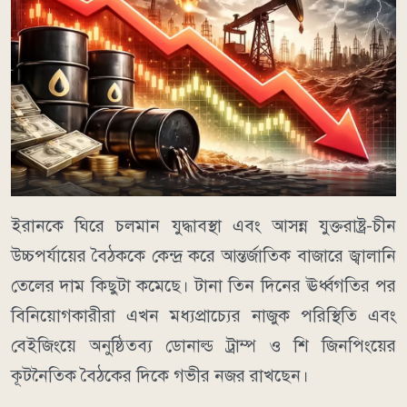
ইরানকে ঘিরে চলমান যুদ্ধাবস্থা এবং আসন্ন যুক্তরাষ্ট্র-চীন
উচ্চপর্যায়ের বৈঠককে কেন্দ্র করে আন্তর্জাতিক বাজারে জ্বালানি
তেলের দাম কিছুটা কমেছে। টানা তিন দিনের ঊর্ধ্বগতির পর
বিনিয়োগকারীরা এখন মধ্যপ্রাচ্যের নাজুক পরিস্থিতি এবং
বেইজিংয়ে অনুষ্ঠিতব্য ডোনাল্ড ট্রাম্প ও শি জিনপিংয়ের
কূটনৈতিক বৈঠকের দিকে গভীর নজর রাখছেন।