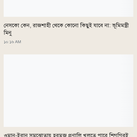
নেসকো কেন, রাজশাহী থেকে কোনো কিছুই যাবে না: ভূমিমন্ত্রী
মিনু
১০:১৬ AM
ওমান-ইরান সমঝোতায় হরমুজ প্রণালি খুলতে পারে শিগগিরই