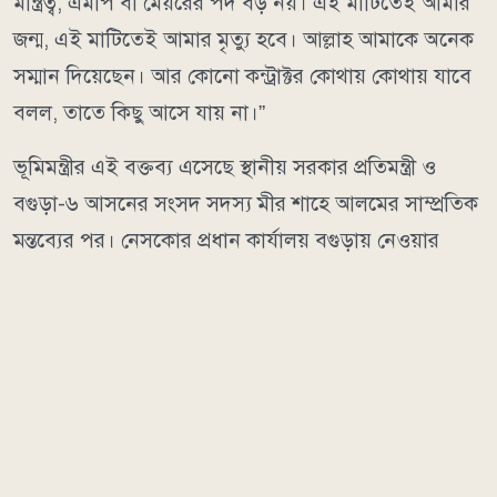
মন্ত্রিত্ব, এমপি বা মেয়রের পদ বড় নয়। এই মাটিতেই আমার
জন্ম, এই মাটিতেই আমার মৃত্যু হবে। আল্লাহ আমাকে অনেক
সম্মান দিয়েছেন। আর কোনো কন্ট্রাক্টর কোথায় কোথায় যাবে
বলল, তাতে কিছু আসে যায় না।”
ভূমিমন্ত্রীর এই বক্তব্য এসেছে স্থানীয় সরকার প্রতিমন্ত্রী ও
বগুড়া-৬ আসনের সংসদ সদস্য মীর শাহে আলমের সাম্প্রতিক
মন্তব্যের পর। নেসকোর প্রধান কার্যালয় বগুড়ায় নেওয়ার
দাবির পক্ষে এক অনুষ্ঠানে তিনি বলেন, “রাজশাহীর মানুষ
সারাদিন চিৎকার করে। কোথায় রাজশাহী, কোথায় পঞ্চগড়
পর্যন্ত এই বিদ্যুৎ সার্ভিস। আপনাদের এত ব্যথা লাগে কেন?
হোক না বগুড়ায় হেড অফিস, আপনারা জোনাল অফিস নেন।”
তিনি আরও বলেন, “যতই সমালোচনা করেন, পার্লামেন্টে
বলেন বা বাইরে বলেন, আমিসহ বগুড়ার সাতজন এমপি