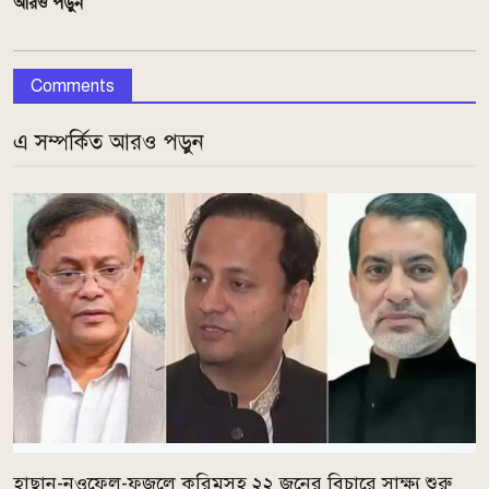
আরও পড়ুন
Comments
এ সম্পর্কিত আরও পড়ুন
হাছান-নওফেল-ফজলে করিমসহ ২২ জনের বিচারে সাক্ষ্য শুরু