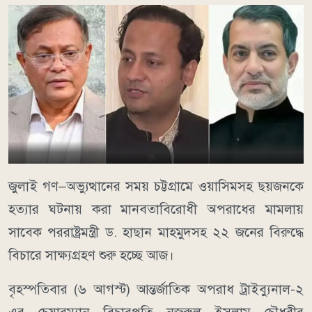
জুলাই গণ–অভ্যুত্থানের সময় চট্টগ্রামে ওয়াসিমসহ ছয়জনকে
হত্যার ঘটনায় করা মানবতাবিরোধী অপরাধের মামলায়
সাবেক পররাষ্ট্রমন্ত্রী ড. হাছান মাহমুদসহ ২২ জনের বিরুদ্ধে
বিচারে সাক্ষ্যগ্রহণ শুরু হচ্ছে আজ।
বৃহস্পতিবার (৬ আগস্ট) আন্তর্জাতিক অপরাধ ট্রাইব্যুনাল-২