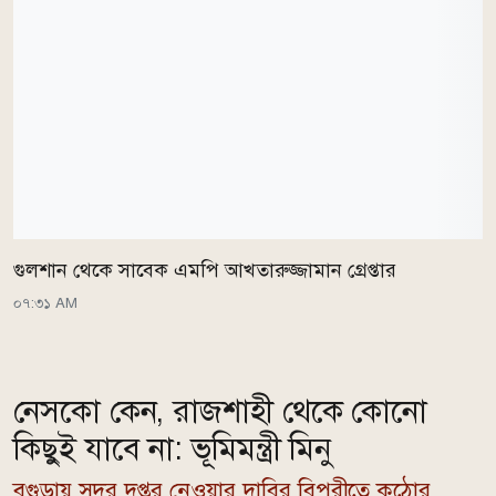
গুলশান থেকে সাবেক এমপি আখতারুজ্জামান গ্রেপ্তার
০৭:৩১ AM
নেসকো কেন, রাজশাহী থেকে কোনো
কিছুই যাবে না: ভূমিমন্ত্রী মিনু
বগুড়ায় সদর দপ্তর নেওয়ার দাবির বিপরীতে কঠোর