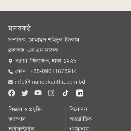
মানবকণ্ঠ
সম্পাদক: মোহাম্মদ শহিদুল ইসলাম
প্রকাশক: এস এম ফারুক
বরুয়া, খিলক্ষেত, ঢাকা-১২২৯
ফোন : +88-09611678914
info@manobkantha.com.bd
বিজ্ঞান ও প্রযুক্তি
বিনোদন
ক্যাম্পাস
আন্তর্জাতিক
লাইফস্টাইল
গণমাধ্যম