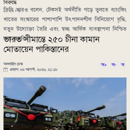
বিরুদ্ধে
তিনি আরও বলেন, টেকসই অর্থনীতি গড়ে তুলতে ব্যাংকিং
০৮:২৪ PM
খাতের সংস্কারের পাশাপাশি উৎপাদনশীল বিনিয়োগ বৃদ্ধি,
নতুন উদ্যোক্তা তৈরি এবং স্বচ্ছ আর্থিক ব্যবস্থাপনা নিশ্চিত
ভারত সীমান্তে ২৫০ চীনা কামান
করা জরুরি।
মোতায়েন পাকিস্তানের
অনলাইন ডেস্ক
অ+
অ-
অ
প্রকাশ: ০৬ আগস্ট, ২০২৬, ২১:১৮