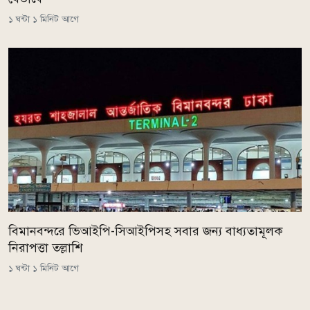
১ ঘন্টা ১ মিনিট আগে
বিমানবন্দরে ভিআইপি-সিআইপিসহ সবার জন্য বাধ্যতামূলক
নিরাপত্তা তল্লাশি
১ ঘন্টা ১ মিনিট আগে