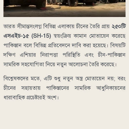
ভারত সীমান্তসংলগ্ন বিভিন্ন এলাকায় চীনের তৈরি প্রায়
২৫০টি
এসএইচ-১৫ (SH-15)
স্বয়ংক্রিয় কামান মোতায়েন করেছে
পাকিস্তান বলে বিভিন্ন প্রতিবেদনে দাবি করা হয়েছে। বিষয়টি
দক্ষিণ এশিয়ার নিরাপত্তা পরিস্থিতি এবং চীন-পাকিস্তান
সামরিক সহযোগিতা নিয়ে নতুন আলোচনা তৈরি করেছে।
বিশ্লেষকদের মতে, এটি শুধু নতুন অস্ত্র মোতায়েন নয়; বরং
চীনের সহায়তায় পাকিস্তানের সামরিক আধুনিকায়নের
ধারাবাহিক প্রচেষ্টারই অংশ।