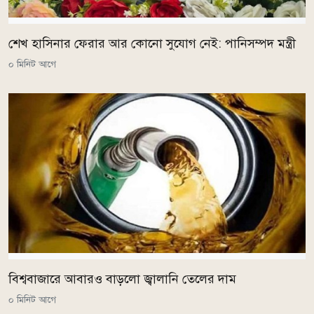
শেখ হাসিনার ফেরার আর কোনো সুযোগ নেই: পানিসম্পদ মন্ত্রী
০ মিনিট আগে
বিশ্ববাজারে আবারও বাড়লো জ্বালানি তেলের দাম
০ মিনিট আগে