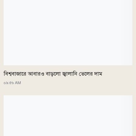
বিশ্ববাজারে আবারও বাড়লো জ্বালানি তেলের দাম
০৯:৫৬ AM