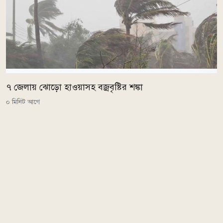
৭ জেলায় ঝোড়ো হাওয়াসহ বজ্রবৃষ্টির শঙ্কা
০ মিনিট আগে