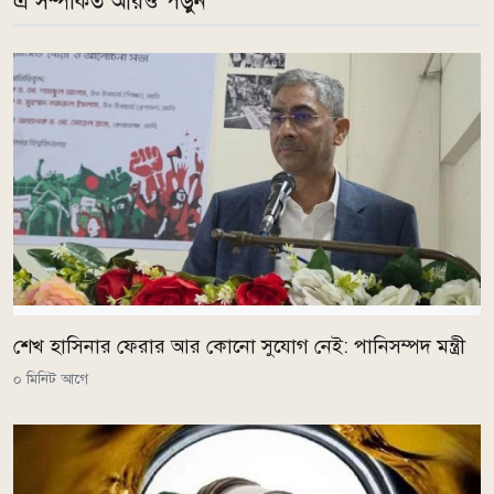
এ সম্পর্কিত আরও পড়ুন
শেখ হাসিনার ফেরার আর কোনো সুযোগ নেই: পানিসম্পদ মন্ত্রী
০ মিনিট আগে