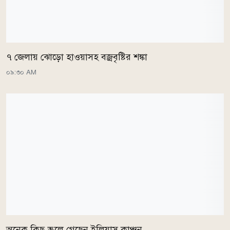
৭ জেলায় ঝোড়ো হাওয়াসহ বজ্রবৃষ্টির শঙ্কা
০৯:৩০ AM
অনেক কিছু ভুলে গেছেন ইলিয়াস কাঞ্চন