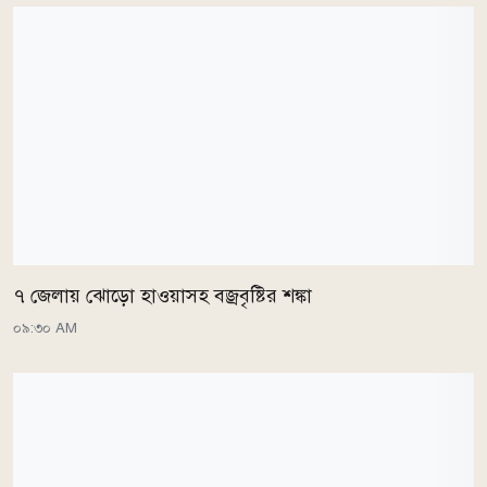
৭ জেলায় ঝোড়ো হাওয়াসহ বজ্রবৃষ্টির শঙ্কা
০৯:৩০ AM