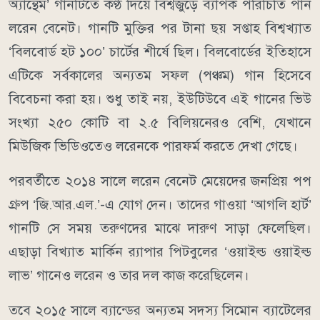
অ্যান্থেম’ গানটিতে কণ্ঠ দিয়ে বিশ্বজুড়ে ব্যাপক পরিচিতি পান
লরেন বেনেট। গানটি মুক্তির পর টানা ছয় সপ্তাহ বিশ্বখ্যাত
‘বিলবোর্ড হট ১০০’ চার্টের শীর্ষে ছিল। বিলবোর্ডের ইতিহাসে
এটিকে সর্বকালের অন্যতম সফল (পঞ্চম) গান হিসেবে
বিবেচনা করা হয়। শুধু তাই নয়, ইউটিউবে এই গানের ভিউ
সংখ্যা ২৫০ কোটি বা ২.৫ বিলিয়নেরও বেশি, যেখানে
মিউজিক ভিডিওতেও লরেনকে পারফর্ম করতে দেখা গেছে।
পরবর্তীতে ২০১৪ সালে লরেন বেনেট মেয়েদের জনপ্রিয় পপ
গ্রুপ ‘জি.আর.এল.’-এ যোগ দেন। তাদের গাওয়া ‘আগলি হার্ট’
গানটি সে সময় তরুণদের মাঝে দারুণ সাড়া ফেলেছিল।
এছাড়া বিখ্যাত মার্কিন র‍্যাপার পিটবুলের ‘ওয়াইল্ড ওয়াইল্ড
লাভ’ গানেও লরেন ও তার দল কাজ করেছিলেন।
তবে ২০১৫ সালে ব্যান্ডের অন্যতম সদস্য সিমোন ব্যাটেলের