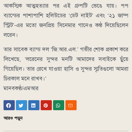
আকস্মিক আত্মহত্যার পর এই গ্রুপটি ভেঙে যায়। পপ
ব্যান্ডের পাশাপাশি হলিউডের ‘ডেট নাইট’ এবং ‘২১ জাম্প
স্ট্রিট’-এর মতো জনপ্রিয় সিনেমার গানেও কণ্ঠ দিয়েছিলেন
লরেন।
তার সাবেক ব্যান্ড দল ‘জি.আর.এল.’ গভীর শোক প্রকাশ করে
লিখেছে, ‘লরেনের সুন্দর মনটি আমাদের সবাইকে ছুঁয়ে
গিয়েছিল। তার রেখে যাওয়া হাসি ও সুন্দর স্মৃতিগুলো আমরা
চিরকাল মনে রাখব।’
মানবকণ্ঠ/এমআর
আরও পড়ুন