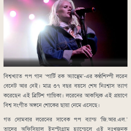
বিশ্বখ্যাত পপ গান ‘পার্টি রক অ্যান্থেম’-এর কণ্ঠশিল্পী লরেন
বেনেট আর নেই। মাত্র ৩৭ বছর বয়সে শেষ নিঃশ্বাস ত্যাগ
করেছেন এই ব্রিটিশ গায়িকা। লরেনের আকস্মিক এই প্রয়াণে
বিশ্ব সংগীত অঙ্গনে শোকের ছায়া নেমে এসেছে।
গত সোমবার লরেনের সাবেক পপ ব্যান্ড ‘জি.আর.এল.’
তাদের অফিসিয়াল ইনস্টাগ্রাম হ্যান্ডেলে এই দুঃখজনক