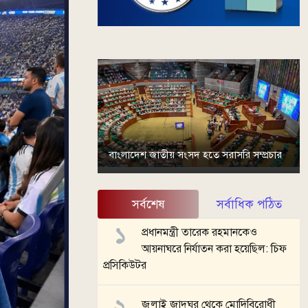
বাংলাদেশ জাতীয় সংসদ হতে সরাসরি সম্প্রচার
সর্বশেষ
সর্বাধিক পঠিত
প্রধানমন্ত্রী তারেক রহমানকেও
আয়নাঘরে নির্যাতন করা হয়েছিল: চিফ
প্রসিকিউটর
জুলাই জাদুঘর থেকে মোদিবিরোধী