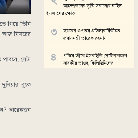
আন্দোলনের স্মৃতি সরানোয় নাহিদ
ইসলামের ক্ষোভ
করতে গিয়ে তিনি
ড্যাবের ৩৭তম প্রতিষ্ঠাবার্ষিকীতে
নি আজ মিসরের
প্রধানমন্ত্রী তারেক রহমান
পশ্চিম তীরে ইসরাইলি সেটেলারদের
ে পারবে, সেটা
নারকীয় তাণ্ডব, ফিলিস্তিনিদের
ঘরবাড়িতে হামলা
দুনিয়ার বুকে
মার্কিন সিনেটে ‘রাশিয়া-ইরান
নিষেধাজ্ঞা’ বিল পাস, ১০০% শুল্কের
হুঁশিয়ারি
 কেন? আরেকজন
সব খবর