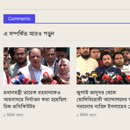
Comments
এ সম্পর্কিত আরও পড়ুন
প্রধানমন্ত্রী তারেক রহমানকেও
জুলাই জাদুঘর থেকে
আয়নাঘরে নির্যাতন করা হয়েছিল:
মোদিবিরোধী আন্দোলনের স্
চিফ প্রসিকিউটর
সরানোয় নাহিদ ইসলামের ক
০ মিনিট আগে
০ মিনিট আগে