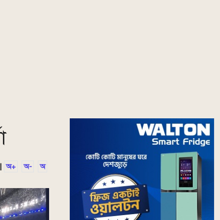
া
|
অ+
অ-
অ