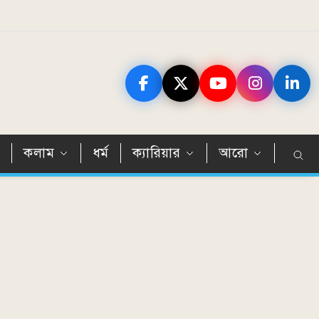
ন
কলাম
ধর্ম
ক্যারিয়ার
আরো