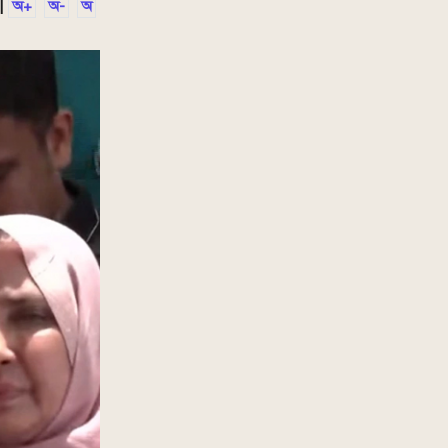
|
অ+
অ-
অ