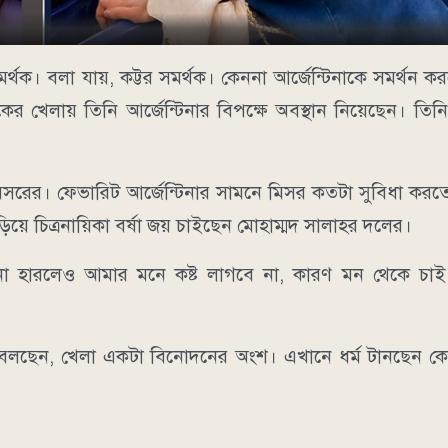
সমর্থক। বলা যায়, কট্টর সমর্থক। কেননা আর্জেন্টিনাকে সমর্থন 
র খেলায় তিনি আর্জেন্টিনার বিপক্ষে অবস্থান নিয়েছেন। তি
িসরের। ফেভারিট আর্জেন্টিনার সামনে মিসর কতটা সুবিধা করত
িয়ে চিত্রনায়িকা বর্ষা জয় চাইছেন মোহাম্মদ সালাহর দলের।
টিনা হারলেও আমার মনে কষ্ট লাগবে না, কারণ মন থেকে চাই 
েই বলছেন, খেলা একটা বিনোদনের অংশ। এখানে ধর্ম টানছেন