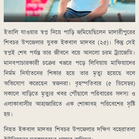
ইতালি যাওয়ার স্বপ্ন নিয়ে পাড়ি জমিয়েছিলেন মাদারীপুরের
শিবচর উপজেলার যুবক ইকবাল মাদবর (২৫)। কিন্তু সেই
স্বপ্নই শেষ পর্যন্ত তার জীবনে বয়ে আনলো চরম ট্র্যাজেডি।
মানবপাচারকারী চক্রের খপ্পরে পড়ে লিবিয়ায় মাফিয়াদের
নির্মম নির্যাতনের শিকার হয়ে তার মৃত্যু হয়েছে বলে
অভিযোগ করেছেন স্বজনরা। বৃহস্পতিবার (৫ ডিসেম্বর)
সকালে বাড়িতে মৃত্যুর খবর পৌঁছালে পরিবারের সদস্য ও
এলাকাবাসীর আহাজারিতে এক শোকাবহ পরিবেশের সৃষ্টি
হয়।
নিহত ইকবাল মাদবর শিবচর উপজেলার দক্ষিণ বহেরাতলা