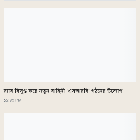
র‌্যাব বিলুপ্ত করে নতুন বাহিনী ‘এসআরবি’ গঠনের উদ্যোগ
১১:৪৫ PM