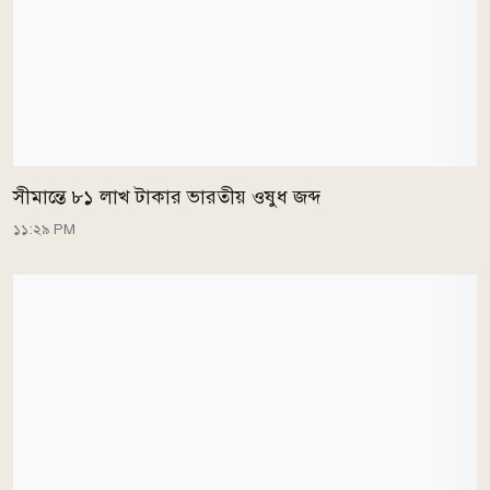
সীমান্তে ৮১ লাখ টাকার ভারতীয় ওষুধ জব্দ
১১:২৯ PM