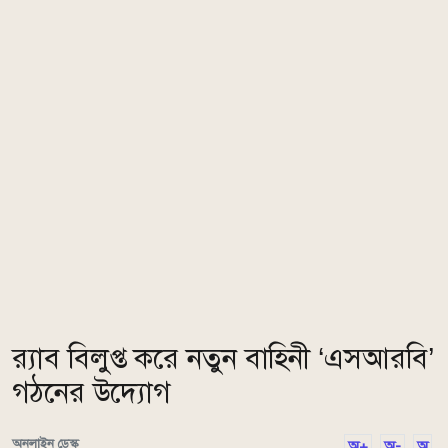
র‌্যাব বিলুপ্ত করে নতুন বাহিনী ‘এসআরবি’
গঠনের উদ্যোগ
অনলাইন ডেস্ক
অ+
অ-
অ