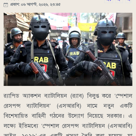
প্রকাশ: ০৬ আগস্ট, ২০২৬, ২৩:৪৫
র‌্যাপিড অ্যাকশন ব্যাটালিয়ন (র‌্যাব) বিলুপ্ত করে ‘স্পেশাল
রেসপন্স ব্যাটালিয়ন’ (এসআরবি) নামে নতুন একটি
বিশেষায়িত বাহিনী গঠনের উদ্যোগ নিয়েছে সরকার। এ
লক্ষ্যে ইতিমধ্যে ‘স্পেশাল রেসপন্স ব্যাটালিয়ন (এসআরবি)
আইন, ২০২৬’-এর একটি খসড়া তৈরি করা হয়েছে, যা