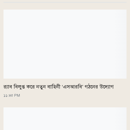
র‌্যাব বিলুপ্ত করে নতুন বাহিনী ‘এসআরবি’ গঠনের উদ্যোগ
১১:৪৫ PM