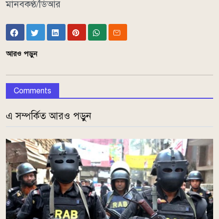
মানবকণ্ঠ/ডিআর
আরও পড়ুন
Comments
এ সম্পর্কিত আরও পড়ুন