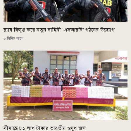
র‌্যাব বিলুপ্ত করে নতুন বাহিনী ‘এসআরবি’ গঠনের উদ্যোগ
০ মিনিট আগে
সীমান্তে ৮১ লাখ টাকার ভারতীয় ওষুধ জব্দ