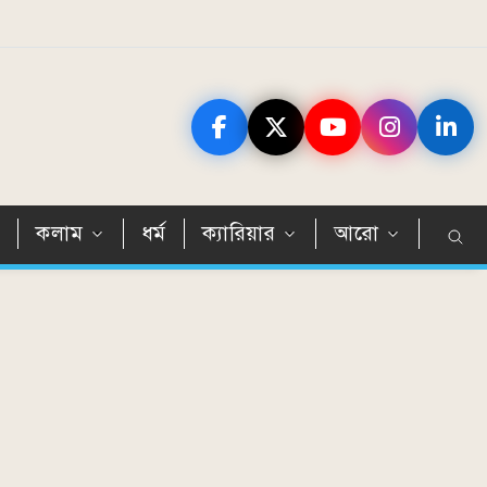
ন
কলাম
ধর্ম
ক্যারিয়ার
আরো