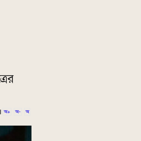
রের
|
অ+
অ-
অ