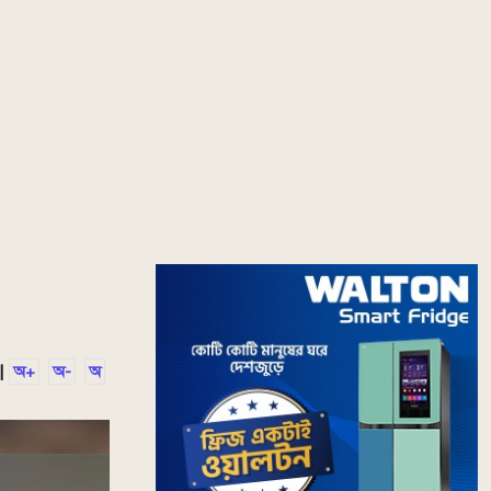
|
অ+
অ-
অ