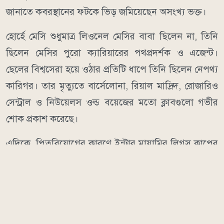
জানাতে কবরস্থানের ফটকে ভিড় জমিয়েছেন অসংখ্য ভক্ত।
হোর্হে মেসি শুধুমাত্র লিওনেল মেসির বাবা ছিলেন না, তিনি
ছিলেন মেসির পুরো ক্যারিয়ারের পথপ্রদর্শক ও এজেন্ট।
ছেলের বিশ্বসেরা হয়ে ওঠার প্রতিটি ধাপে তিনি ছিলেন নেপথ্য
কারিগর। তার মৃত্যুতে বার্সেলোনা, রিয়াল মাদ্রিদ, রোজারিও
সেন্ট্রাল ও নিউয়েলস ওল্ড বয়েজের মতো ক্লাবগুলো গভীর
শোক প্রকাশ করেছে।
এদিকে, পিতৃবিয়োগের কারণে ইন্টার মায়ামির লিগস কাপের
ম্যাচ থেকে মেসিকে অব্যাহতি দেওয়া হয়েছে। রোববার
মন্টেরির বিপক্ষে ম্যাচে মাঠে নামেনি মায়ামি অধিনায়ক। তবে
ম্যাচ শুরুর আগে হোর্হে মেসির স্মরণে এক মিনিট নীরবতা
পালন করা হয়। গ্যালারিতে সমর্থকেরা ‘ফোর্সা লিও’ (শক্ত