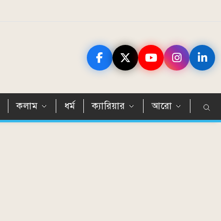
ন
কলাম
ধর্ম
ক্যারিয়ার
আরো