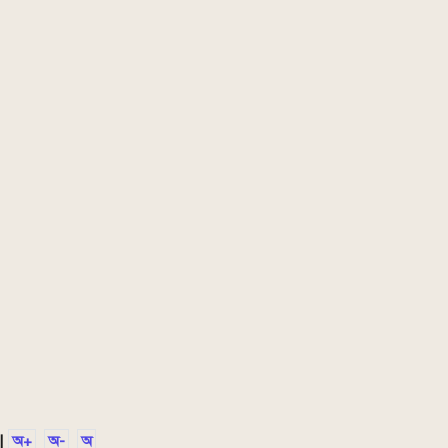
|
অ+
অ-
অ