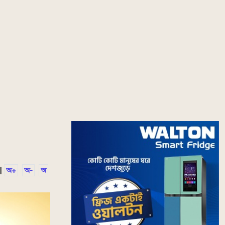
|
অ+
অ-
অ