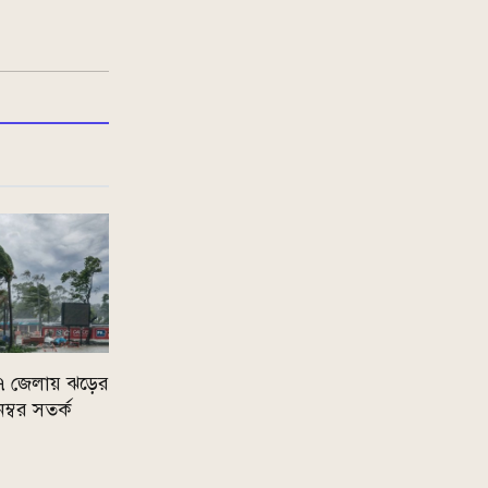
 ৭ জেলায় ঝড়ের
নম্বর সতর্ক