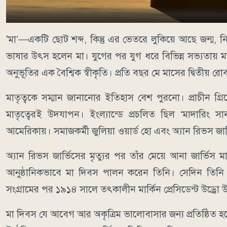
'মা’—একটি ছোট শব্দ, কিন্তু এর ভেতরে লুকিয়ে আছে জন্ম, নি
ভাষার উৎস হলেন মা। যুগের পর যুগ ধরে বিভিন্ন সভ্যতায় মাকে
অনুভূতির এক বৈশ্বিক স্বীকৃতি। প্রতি বছর মে মাসের দ্বিতীয় র
মাতৃত্বকে সম্মান জানানোর ইতিহাস বেশ পুরনো। প্রাচীন গ
মাতৃত্বেরই উদযাপন। ইংল্যান্ডে প্রচলিত ছিল ‘মাদারিং সা
আমেরিকায়। সমাজকর্মী জুলিয়া ওয়ার্ড হো এবং অ্যান রিভস জার্
অ্যান রিভস জার্ভিসের মৃত্যুর পর তাঁর মেয়ে আনা জার্ভিস ম
আনুষ্ঠানিকভাবে মা দিবস পালন করেন তিনি। সেদিন তিনি ত
সংগ্রামের পর ১৯১৪ সালে তৎকালীন মার্কিন প্রেসিডেন্ট উড্র
মা দিবস যে আবেগ আর অকৃত্রিম ভালোবাসার জন্য প্রতিষ্ঠিত হয়