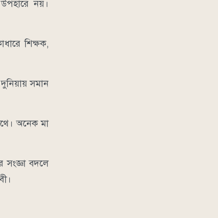
া উপহারে নয়।
ধারে শিক্ষক,
 দুনিয়ায় সমান
সাথে। অনেক মা
র সংজ্ঞা বদলে
িবী।