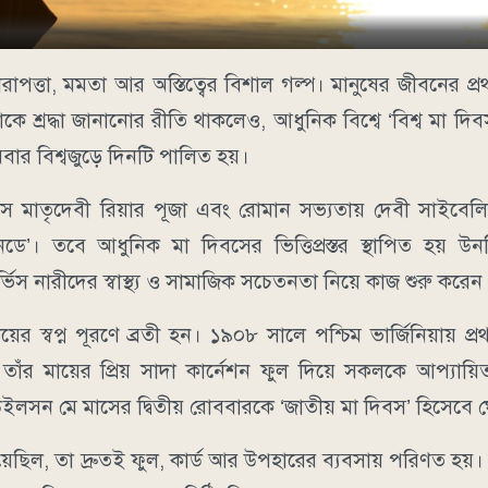
রাপত্তা, মমতা আর অস্তিত্বের বিশাল গল্প। মানুষের জীবনের প্
 শ্রদ্ধা জানানোর রীতি থাকলেও, আধুনিক বিশ্বে ‘বিশ্ব মা দিবস
োববার বিশ্বজুড়ে দিনটি পালিত হয়।
্রিসে মাতৃদেবী রিয়ার পূজা এবং রোমান সভ্যতায় দেবী সাইবে
নডে’। তবে আধুনিক মা দিবসের ভিত্তিপ্রস্তর স্থাপিত হয় উন
ভিস নারীদের স্বাস্থ্য ও সামাজিক সচেতনতা নিয়ে কাজ শুরু করেন
ায়ের স্বপ্ন পূরণে ব্রতী হন। ১৯০৮ সালে পশ্চিম ভার্জিনিয়ায় প
াঁর মায়ের প্রিয় সাদা কার্নেশন ফুল দিয়ে সকলকে আপ্যায়িত
ো উইলসন মে মাসের দ্বিতীয় রোববারকে ‘জাতীয় মা দিবস’ হিসেব
েছিল, তা দ্রুতই ফুল, কার্ড আর উপহারের ব্যবসায় পরিণত হয়। এত