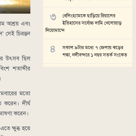
বেলিংহ্যামকে ছাড়িয়ে রিয়ালের
রথম আশ্রয় এবং
ইতিহাসের সর্বোচ্চ দামি খেলোয়াড়
দিয়োমান্দে
’ সেই চিরন্তন
সকাল ৯টার মধ্যে ৭ জেলায় ঝড়ের
শঙ্কা, নদীবন্দরে ১ নম্বর সতর্ক সংকেত
লির উৎসব ছিল
বিংশ শতাব্দীর
টি-টোয়েন্টি এশিয়া কাপ ২০২৬-এর
।
সূচি প্রকাশ
্রথমবারের মতো
সব খবর
 করেন। দীর্ঘ
ে ঘোষণা করেন।
ে ক্ষুব্ধ হয়ে