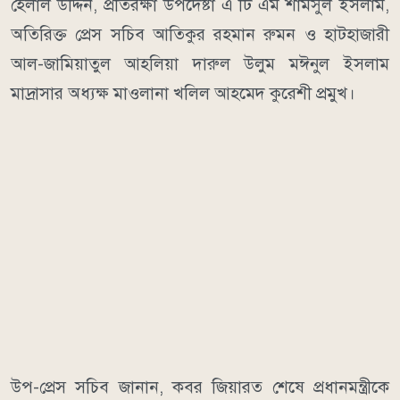
হেলাল উদ্দিন, প্রতিরক্ষা উপদেষ্টা এ টি এম শামসুল ইসলাম,
অতিরিক্ত প্রেস সচিব আতিকুর রহমান রুমন ও হাটহাজারী
আল-জামিয়াতুল আহলিয়া দারুল উলুম মঈনুল ইসলাম
মাদ্রাসার অধ্যক্ষ মাওলানা খলিল আহমেদ কুরেশী প্রমুখ।
উপ-প্রেস সচিব জানান, কবর জিয়ারত শেষে প্রধানমন্ত্রীকে