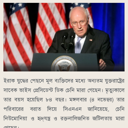
ইরাক যুদ্ধের পেছনে মূল ব্যক্তিদের মধ্যে অন্যতম যুক্তরাষ্ট্রের
সাবেক ভাইস প্রেসিডেন্ট ডিক চেনি মারা গেছেন। মৃত্যুকালে
তার বয়স হয়েছিল ৮৪ বছর। মঙ্গলবার (৪ নভেম্বর) তার
পরিবারের বরাত দিয়ে সিএনএন জানিয়েছে, চেনি
নিউমোনিয়া ও হৃদ্‌যন্ত্র ও রক্তনালিজনিত জটিলতায় মারা
গেছেন।