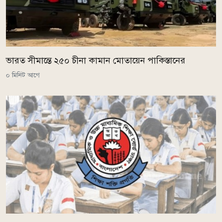
ভারত সীমান্তে ২৫০ চীনা কামান মোতায়েন পাকিস্তানের
০ মিনিট আগে