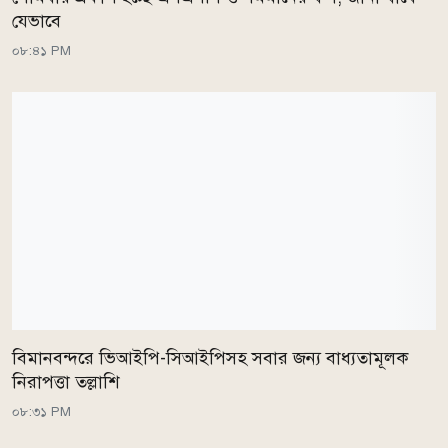
যেভাবে
০৮:৪১ PM
বিমানবন্দরে ভিআইপি-সিআইপিসহ সবার জন্য বাধ্যতামূলক
নিরাপত্তা তল্লাশি
০৮:৩১ PM