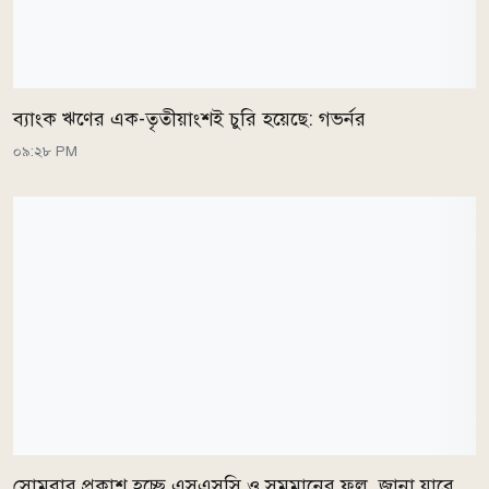
ব্যাংক ঋণের এক-তৃতীয়াংশই চুরি হয়েছে: গভর্নর
০৯:২৮ PM
সোমবার প্রকাশ হচ্ছে এসএসসি ও সমমানের ফল, জানা যাবে