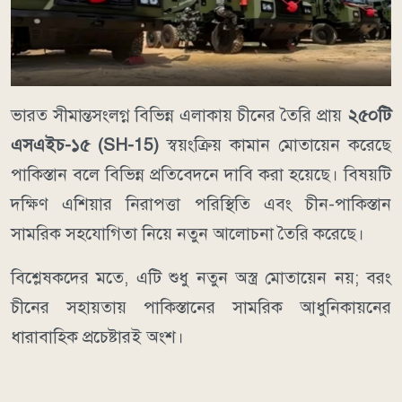
ভারত সীমান্তসংলগ্ন বিভিন্ন এলাকায় চীনের তৈরি প্রায়
২৫০টি
এসএইচ-১৫ (SH-15)
স্বয়ংক্রিয় কামান মোতায়েন করেছে
পাকিস্তান বলে বিভিন্ন প্রতিবেদনে দাবি করা হয়েছে। বিষয়টি
দক্ষিণ এশিয়ার নিরাপত্তা পরিস্থিতি এবং চীন-পাকিস্তান
সামরিক সহযোগিতা নিয়ে নতুন আলোচনা তৈরি করেছে।
বিশ্লেষকদের মতে, এটি শুধু নতুন অস্ত্র মোতায়েন নয়; বরং
চীনের সহায়তায় পাকিস্তানের সামরিক আধুনিকায়নের
ধারাবাহিক প্রচেষ্টারই অংশ।