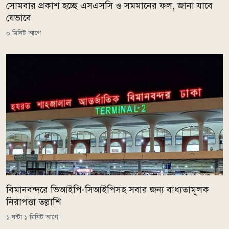
সোমবার প্রকাশ হচ্ছে এসএসসি ও সমমানের ফল, জানা যাবে
যেভাবে
০ মিনিট আগে
বিমানবন্দরে ভিআইপি-সিআইপিসহ সবার জন্য বাধ্যতামূলক
নিরাপত্তা তল্লাশি
১ ঘন্টা ১ মিনিট আগে