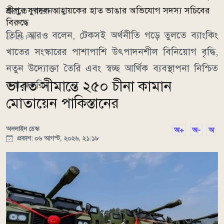
করতে পারেন।
শ্রীপুর যুবদল আহ্বায়কের হাত ভাঙার অভিযোগ সদস্য সচিবের
বিরুদ্ধে
তিনি আরও বলেন, টেকসই অর্থনীতি গড়ে তুলতে ব্যাংকিং
০৮:২৪ PM
খাতের সংস্কারের পাশাপাশি উৎপাদনশীল বিনিয়োগ বৃদ্ধি,
নতুন উদ্যোক্তা তৈরি এবং স্বচ্ছ আর্থিক ব্যবস্থাপনা নিশ্চিত
ভারত সীমান্তে ২৫০ চীনা কামান
করা জরুরি।
মোতায়েন পাকিস্তানের
অনলাইন ডেস্ক
অ+
অ-
অ
প্রকাশ: ০৬ আগস্ট, ২০২৬, ২১:১৮