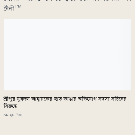
০৮:৩১ PM
নেন।
শ্রীপুর যুবদল আহ্বায়কের হাত ভাঙার অভিযোগ সদস্য সচিবের
বিরুদ্ধে
০৮:২৪ PM