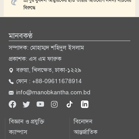
শ্রীপুর যুবদল আহ্বায়কের হাত ভাঙার অভিযোগ সদস্য সচিবের
বিরুদ্ধে
সব খবর
মানবকণ্ঠ
সম্পাদক: মোহাম্মদ শহিদুল ইসলাম
প্রকাশক: এস এম ফারুক
বরুয়া, খিলক্ষেত, ঢাকা-১২২৯
ফোন : +88-09611678914
info@manobkantha.com.bd
বিজ্ঞান ও প্রযুক্তি
বিনোদন
ক্যাম্পাস
আন্তর্জাতিক