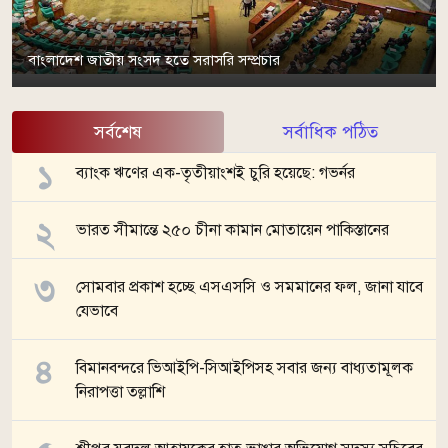
বাংলাদেশ জাতীয় সংসদ হতে সরাসরি সম্প্রচার
সর্বশেষ
সর্বাধিক পঠিত
ব্যাংক ঋণের এক-তৃতীয়াংশই চুরি হয়েছে: গভর্নর
ভারত সীমান্তে ২৫০ চীনা কামান মোতায়েন পাকিস্তানের
সোমবার প্রকাশ হচ্ছে এসএসসি ও সমমানের ফল, জানা যাবে
যেভাবে
বিমানবন্দরে ভিআইপি-সিআইপিসহ সবার জন্য বাধ্যতামূলক
নিরাপত্তা তল্লাশি