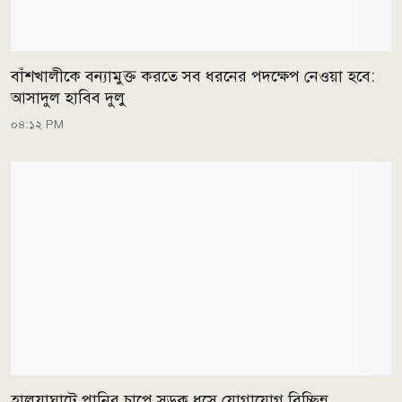
বাঁশখালীকে বন্যামুক্ত করতে সব ধরনের পদক্ষেপ নেওয়া হবে:
আসাদুল হাবিব দুলু
০৪:১২ PM
হালুয়াঘাটে পানির চাপে সড়ক ধসে যোগাযোগ বিচ্ছিন্ন