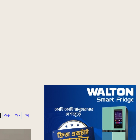
|
অ+
অ-
অ