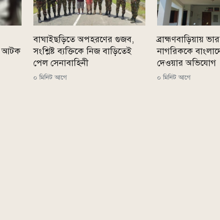
বাঘাইছড়িতে অপহরণের গুজব,
ব্রাহ্মণবাড়িয়ায় ভা
্ধ আটক
সংশ্লিষ্ট ব্যক্তিকে নিজ বাড়িতেই
নাগরিককে বাংলাদে
পেল সেনাবাহিনী
দেওয়ার অভিযোগ
০ মিনিট আগে
০ মিনিট আগে