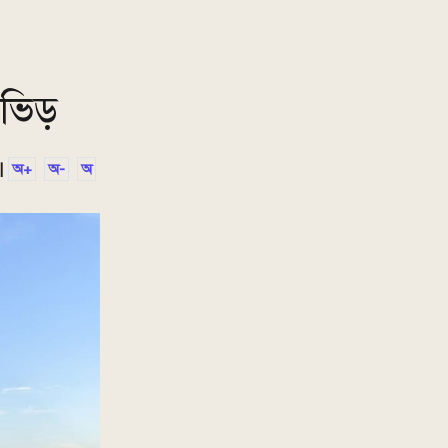
 ভিড়
|
অ+
অ-
অ