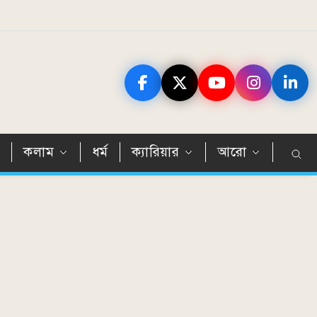
ন
কলাম
ধর্ম
ক্যারিয়ার
আরো