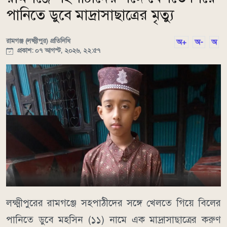
পানিতে ডুবে মাদ্রাসাছাত্রের মৃত্যু
রামগঞ্জ (লক্ষ্মীপুর) প্রতিনিধি
অ+
অ-
অ
প্রকাশ: ০৭ আগস্ট, ২০২৬, ২২:৫৭
লক্ষ্মীপুরের রামগঞ্জে সহপাঠীদের সঙ্গে খেলতে গিয়ে বিলের
পানিতে ডুবে মহসিন (১১) নামে এক মাদ্রাসাছাত্রের করুণ