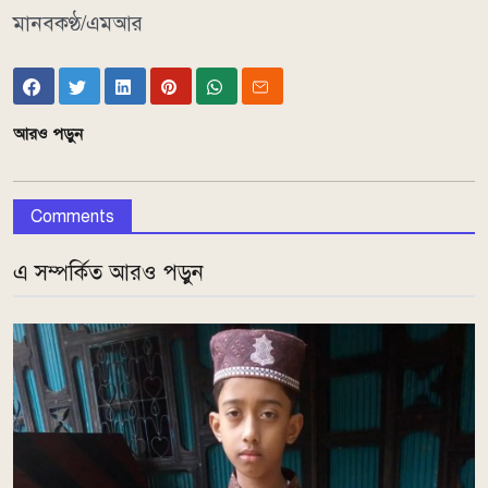
মানবকণ্ঠ/এমআর
আরও পড়ুন
Comments
এ সম্পর্কিত আরও পড়ুন