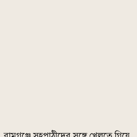
রামগঞ্জে সহপাঠীদের সঙ্গে খেলতে গিয়ে