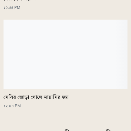
১২:৫৫ PM
মেসির জোড়া গোলে মায়ামির জয়
১২:০৪ PM