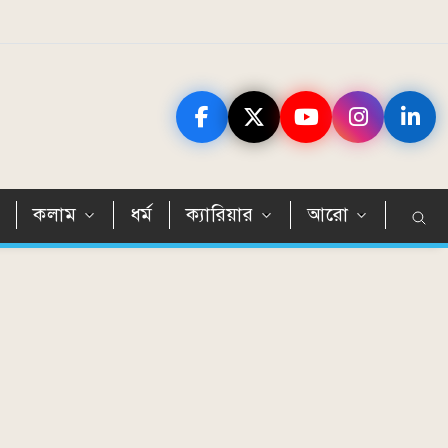
ন
কলাম
ধর্ম
ক্যারিয়ার
আরো