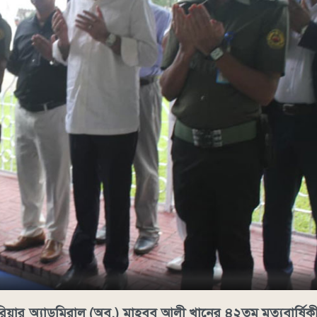
িয়ার অ্যাডমিরাল (অব.) মাহবুব আলী খানের ৪২তম মৃত্যুবার্ষিকী