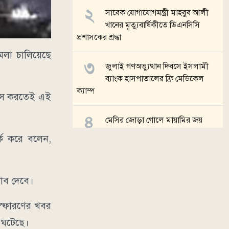
সাবেক যোগাযোগমন্ত্রী মাহবুব আলী
খানের মৃত্যুবার্ষিকীতে ডিএনসিসি
প্রশাসকের শ্রদ্ধা
মলা চালিয়েছে
জুলাই গণঅভ্যুত্থান দিবসে ইসলামী
ব্যাংক হাসপাতালের ফ্রি মেডিকেল
ক্যাম্প
্বংস করতেই এই
মেসির জোড়া গোলে মায়ামির জয়
্ক করে বলেন,
দর্শনার্থীদের জন্য আজ খুলছে জুলাই
স্মৃতি জাদুঘর
জবাব দেবে।
সব খবর
িস্ফোরণের খবর
ও ঘটেছে।