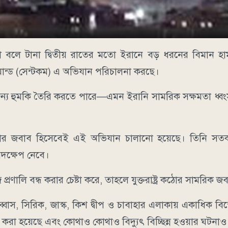
কথা বলে টানা দ্বিতীয় রাতের মতো ইরানে বড় ধরনের বিমান হা
্ট্রাল কমান্ড (সেন্টকম) এ অভিযান পরিচালনা করছে।
র জন্য হুমকি তৈরি করতে পারে—এমন ইরানি সামরিক সক্ষমতা ধ
ামলার জবাব হিসেবেই এই অভিযান চালানো হয়েছে। তিনি সতর
পদক্ষেপ নেবে।
প্রণালি বন্ধ করার চেষ্টা করে, তাহলে যুক্তরাষ্ট্র কঠোর সামরিক 
আব্বাস, সিরিক, জাস্ক, কিশ দ্বীপ ও চাবাহার এলাকায় একাধিক ব
িয় করা হয়েছে এবং কোথাও কোথাও বিদ্যুৎ বিচ্ছিন্ন হওয়ার ঘটনা