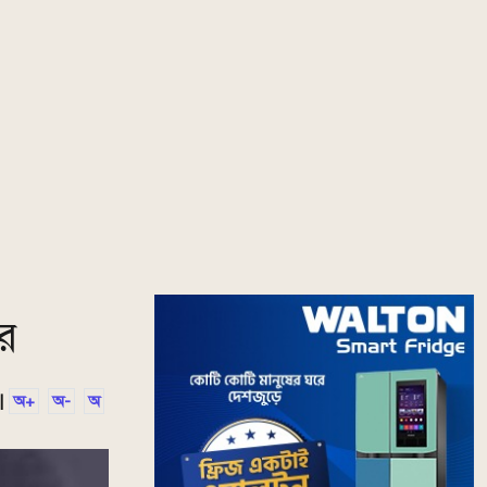
ের
|
অ+
অ-
অ