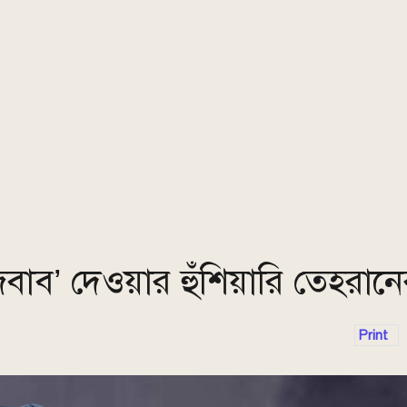
জবাব’ দেওয়ার হুঁশিয়ারি তেহরান
Print