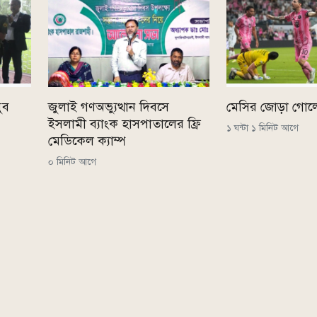
ুব
জুলাই গণঅভ্যুত্থান দিবসে
মেসির জোড়া গোল
ইসলামী ব্যাংক হাসপাতালের ফ্রি
১ ঘন্টা ১ মিনিট আগে
মেডিকেল ক্যাম্প
০ মিনিট আগে