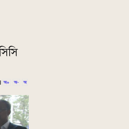
নসিসি
|
অ+
অ-
অ