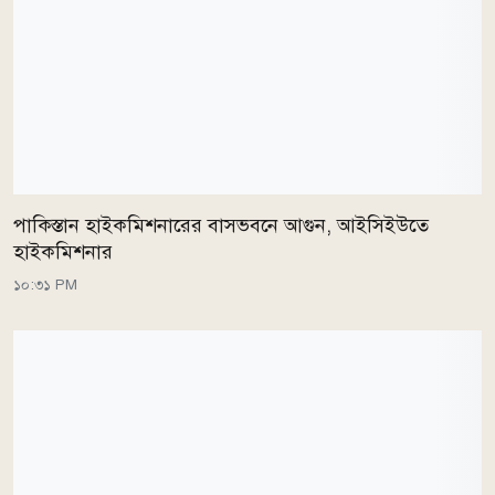
পাকিস্তান হাইকমিশনারের বাসভবনে আগুন, আইসিইউতে
হাইকমিশনার
১০:৩১ PM