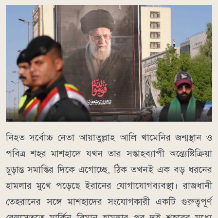
নিহত সর্বোচ্চ নেতা আয়াতুল্লাহ আলি খামেনির জন্মস্থান ও
পবিত্র শহর মাশহাদে যখন তার সপ্তাহব্যাপী অন্ত্যেষ্টিক্রিয়া
চূড়ান্ত সমাপ্তির দিকে এগোচ্ছে, ঠিক তখনই এক বড় ধরনের
হামলার মুখে পড়েছে ইরানের যোগাযোগব্যবস্থা। রাজধানী
তেহরানের সঙ্গে মাশহাদের সংযোগকারী একটি গুরুত্বপূর্ণ
রেলসেতুতে মার্কিন বিমান হামলার পর দুই শহরের মধ্যে