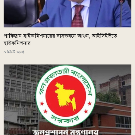
পাকিস্তান হাইকমিশনারের বাসভবনে আগুন, আইসিইউতে
হাইকমিশনার
০ মিনিট আগে