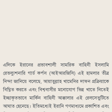
এদিকে ইরানের প্রভাবশালী সামরিক বাহিনী ইসলামি
রেভল্যুশনারি গার্ড কর্পস (আইআরজিসি) এই হামলার তীব্র
নিন্দা জানিয়ে বলেছে, আয়াতুল্লাহ খামেনির দাফন প্রক্রিয়াকে
বিঘ্নিত করতে এবং বিশ্ববাসীর মনোযোগ ভিন্ন খাতে নিতেই
ইচ্ছাকৃতভাবে মার্কিন বাহিনী আক্কালার এই রেলসেতুটিতে
আঘাত হেনেছে। ইতিমধ্যেই ইরানি গণমাধ্যমে প্রকাশিত এবং