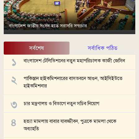
বাংলাদেশ জাতীয় সংসদ হতে সরাসরি সম্প্রচার
সর্বশেষ
সর্বাধিক পঠিত
বাংলাদেশ টেলিভিশনের নতুন মহাপরিচালক কাজী জেসিন
পাকিস্তান হাইকমিশনারের বাসভবনে আগুন, আইসিইউতে
হাইকমিশনার
চার মন্ত্রণালয় ও বিভাগে নতুন সচিব নিয়োগ
হত্যা মামলায় বাবার যাবজ্জীবন, পুত্রকে মামলা থেকে
অব্যাহতি