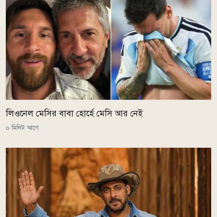
লিওনেল মেসির বাবা হোর্হে মেসি আর নেই
০ মিনিট আগে