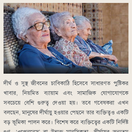
দীর্ঘ ও সুস্থ জীবনের চাবিকাঠি হিসেবে সাধারণত পুষ্টিকর
খাবার, নিয়মিত ব্যায়াম এবং সামাজিক যোগাযোগকে
সবচেয়ে বেশি গুরুত্ব দেওয়া হয়। তবে গবেষকরা এখন
বলছেন, মানুষের দীর্ঘায়ু হওয়ার পেছনে তার ব্যক্তিত্বও একটি
বড় ভূমিকা পালন করে। বিশেষ করে ব্যক্তিত্বের একটি নির্দিষ্ট
গুণ—‘ওপেননেস’ বা উন্মুক্ত মানসিকতা—দীর্ঘায়ুর অন্যতম