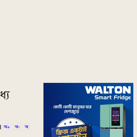
্যে
|
অ+
অ-
অ