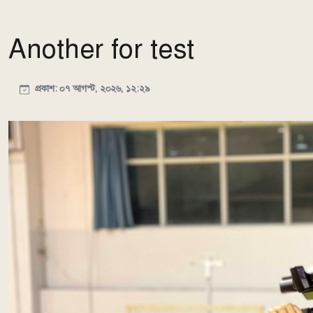
Another for test
প্রকাশ: ০৭ আগস্ট, ২০২৬, ১২:২৯