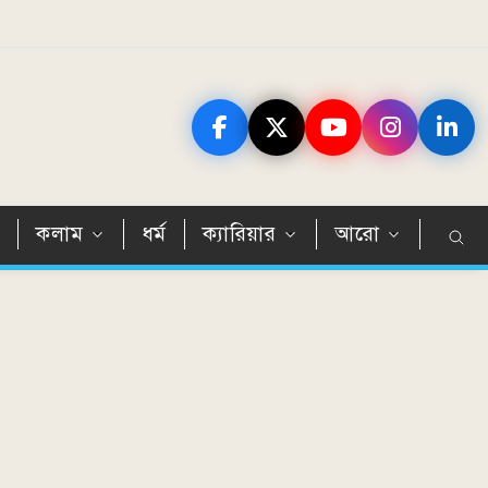
ন
কলাম
ধর্ম
ক্যারিয়ার
আরো