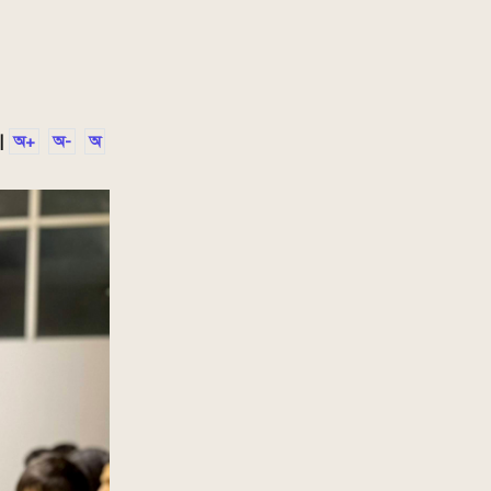
|
অ+
অ-
অ