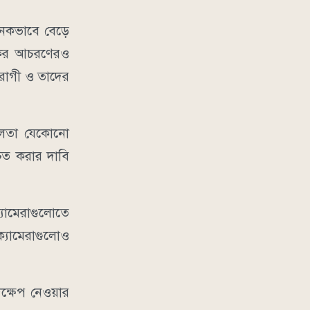
াজনকভাবে বেড়ে
তিকর আচরণেরও
রোগী ও তাদের
র্বলতা যেকোনো
চিত করার দাবি
যামেরাগুলোতে
্যামেরাগুলোও
দক্ষেপ নেওয়ার