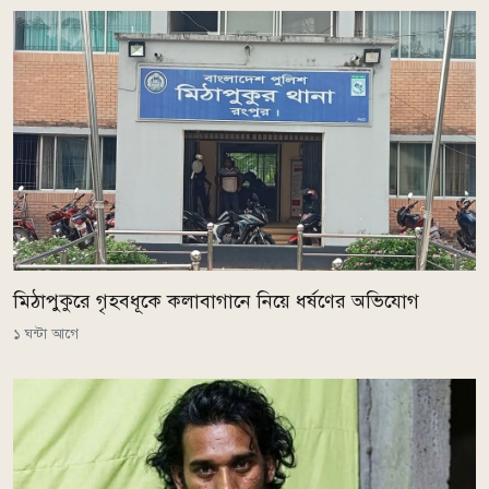
মিঠাপুকুরে গৃহবধূকে কলাবাগানে নিয়ে ধর্ষণের অভিযোগ
১ ঘন্টা আগে